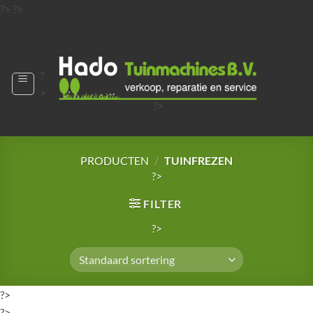
Ga
?>
?>
naar
?>
inhoud
?
>
?>
?>
?>
?>
PRODUCTEN
/
TUINFREZEN
?>
FILTER
?>
?>
?>