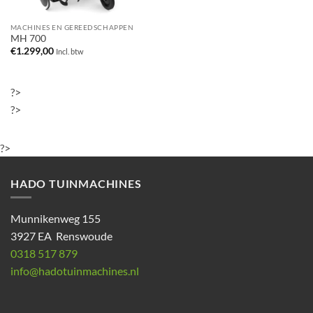
MACHINES EN GEREEDSCHAPPEN
MH 700
€
1.299,00
Incl. btw
?>
?>
?>
HADO TUINMACHINES
Munnikenweg 155
3927 EA Renswoude
0318 517 879
info@hadotuinmachines.nl