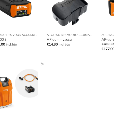
ACCESSOIRES VOOR ACCUMACHINES
ACCESSOIRES VOOR ACCUMACHINES
00 S
AP dummyaccu
AP-gord
aanslui
,00
€
14,80
Incl. btw
Incl. btw
€
177,0
?>