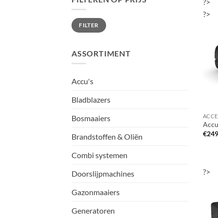
?>
?>
Min.
Max.
FILTER
prijs
prijs
ASSORTIMENT
Accu's
Bladblazers
Bosmaaiers
Accu
€
249
Brandstoffen & Oliën
Combi systemen
?>
Doorslijpmachines
Gazonmaaiers
Generatoren