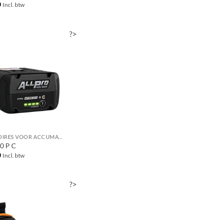
0
Incl. btw
?>
ACCESSOIRES VOOR ACCUMACHINES
0 P C
0
Incl. btw
?>