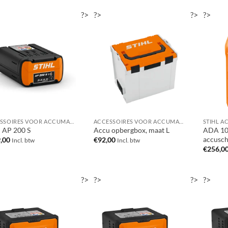
?>
?>
?>
?>
ACCESSOIRES VOOR ACCUMACHINES
ACCESSOIRES VOOR ACCUMACHINES
STIHL A
 AP 200 S
Accu opbergbox, maat L
ADA 100
accusc
,00
€
92,00
Incl. btw
Incl. btw
€
256,0
?>
?>
?>
?>