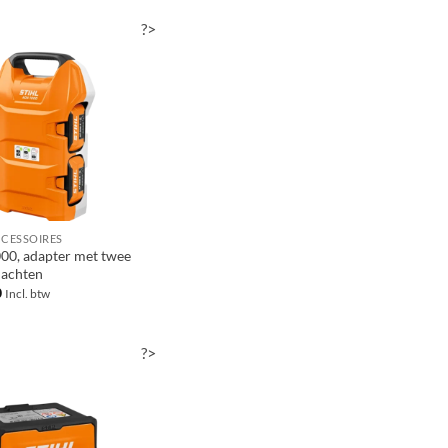
?>
CCESSOIRES
0, adapter met twee
hachten
0
Incl. btw
?>