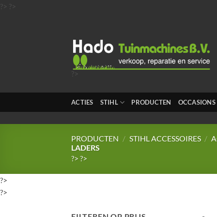
Ga
?>
?>
naar
inhoud
?>
?>
?>
ACTIES
STIHL
PRODUCTEN
OCCASIONS
?>
?>
PRODUCTEN
/
STIHL ACCESSOIRES
/
A
LADERS
?>
?>
?>
?>
FILTEREN OP PRIJS