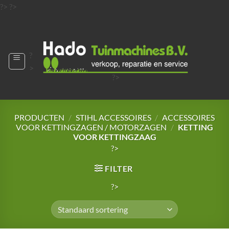
Ga
?>
?>
naar
?>
inhoud
?
>
?>
?>
?>
?>
PRODUCTEN
/
STIHL ACCESSOIRES
/
ACCESSOIRES
VOOR KETTINGZAGEN / MOTORZAGEN
/
KETTING
VOOR KETTINGZAAG
?>
FILTER
?>