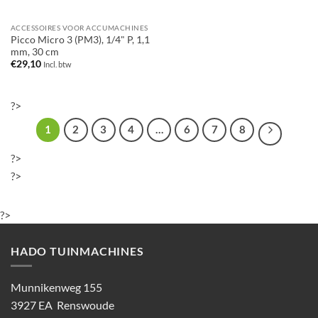
ACCESSOIRES VOOR ACCUMACHINES
Picco Micro 3 (PM3), 1/4" P, 1,1
mm, 30 cm
€
29,10
Incl. btw
?>
1
2
3
4
…
6
7
8
?>
?>
?>
HADO TUINMACHINES
Munnikenweg 155
3927 EA Renswoude