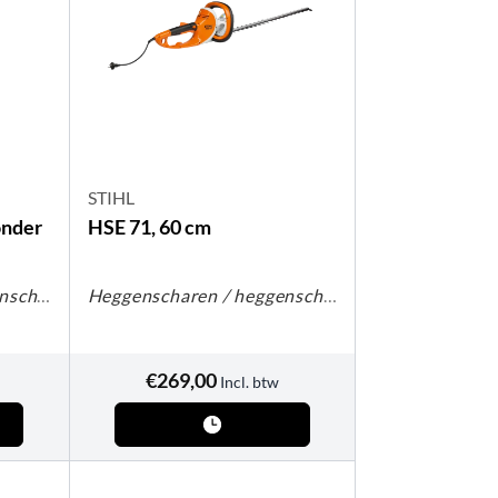
STIHL
onder
HSE 71, 60 cm
Heggenscharen / heggenscharen op steel
Heggenscharen / heggenscharen op steel
€
269,00
Incl. btw