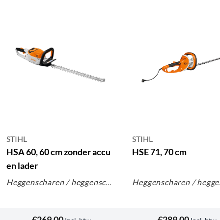
STIHL
STIHL
HSA 60, 60 cm zonder accu
HSE 71, 70 cm
en lader
Heggenscharen / heggenscharen op steel
€
269,00
€
289,00