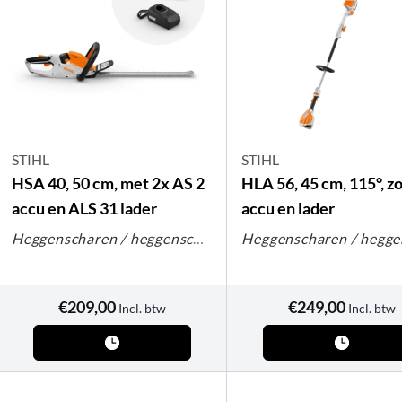
STIHL
STIHL
HSA 40, 50 cm, met 2x AS 2
HLA 56, 45 cm, 115°, z
accu en ALS 31 lader
accu en lader
Heggenscharen / heggenscharen op steel
€
209,00
€
249,00
Incl. btw
Incl. btw