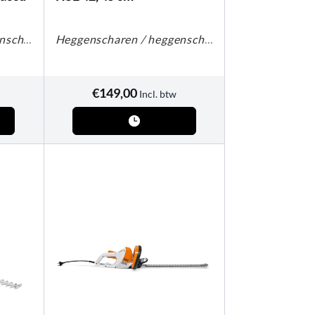
Heggenscharen / heggenscharen op steel
Heggenscharen / heggenscharen op steel
€
149,00
Incl. btw