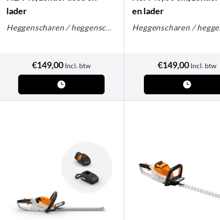
lader
en lader
Heggenscharen / heggenscharen op steel
€
149,00
€
149,00
Incl. btw
Incl. btw