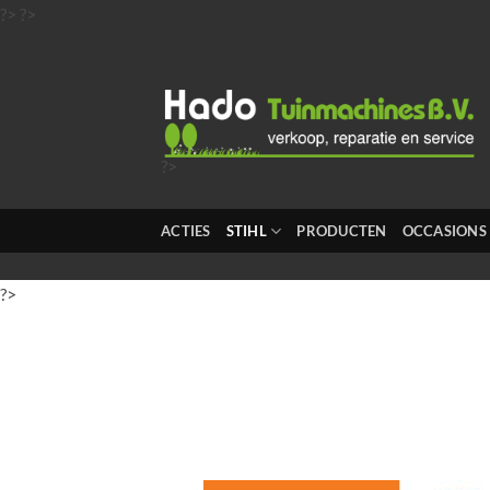
Ga
?>
?>
naar
inhoud
?>
?>
?>
ACTIES
STIHL
PRODUCTEN
OCCASIONS
?>
?>
?>