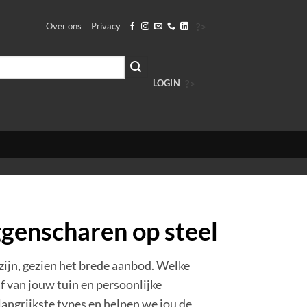
?>
Over ons
Privacy
?>
LOGIN
genscharen op steel
ijn, gezien het brede aanbod. Welke
af van jouw tuin en persoonlijke
angrijkste types en helpen we jou de