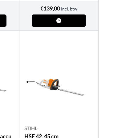
€
139,00
Incl. btw
STIHL
 accu
HSE 42, 45 cm