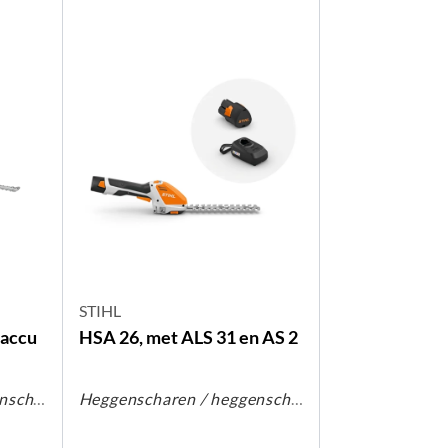
STIHL
 accu
HSA 26, met ALS 31 en AS 2
Heggenscharen / heggenscharen op steel
Heggenscharen / heggenscharen op steel