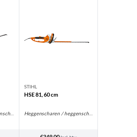
STIHL
HSE 81, 60 cm
Heggenscharen / heggenscharen op steel
Heggenscharen / heggenscharen op steel
€
349,00