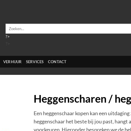
Zoeken
naar:
?>
?>
VERHUUR
SERVICES
CONTACT
Heggenscharen / heg
Een heggenschaar kopen kan een uitdaging z
heggenschaar het beste bij jou past, hangt 
voorkeuren. Hieronder bespreken we de bel