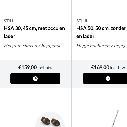
STIHL
STIHL
HSA 30, 45 cm, met accu en
HSA 50, 50 cm, zonder
lader
en lader
Heggenscharen / heggenscharen op steel
€
159,00
€
169,00
Incl. btw
Incl. btw