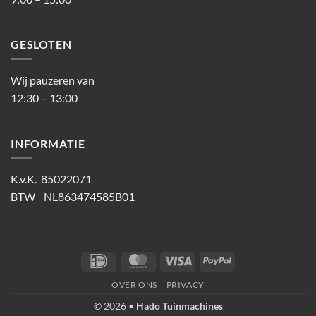
GESLOTEN
Wij pauzeren van
12:30 – 13:00
INFORMATIE
K.v.K. 85022071
BTW NL863474585B01
IDeal
MasterCard
Visa
PayPal
OVER ONS
PRIVACY
© 2026 •
Hado Tuinmachines