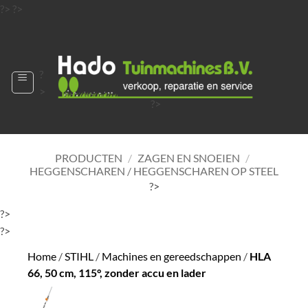
Ga
?>
?>
naar
?>
inhoud
?
>
?>
?>
?>
?>
PRODUCTEN
/
ZAGEN EN SNOEIEN
/
HEGGENSCHAREN / HEGGENSCHAREN OP STEEL
?>
?>
?>
Home
/
STIHL
/
Machines en gereedschappen
/
HLA
66, 50 cm, 115°, zonder accu en lader