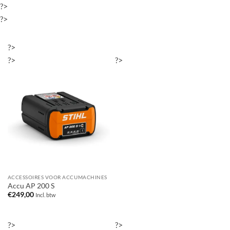
?>
?>
?>
?>
?>
ACCESSOIRES VOOR ACCUMACHINES
Accu AP 200 S
€
249,00
Incl. btw
?>
?>