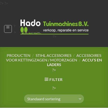
Ga
?>
?>
naar
?>
inhoud
?
>
?>
?>
?>
?>
PRODUCTEN
/
STIHL ACCESSOIRES
/
ACCESSOIRES
VOOR KETTINGZAGEN / MOTORZAGEN
/
ACCU’S EN
LADERS
?>
FILTER
?>