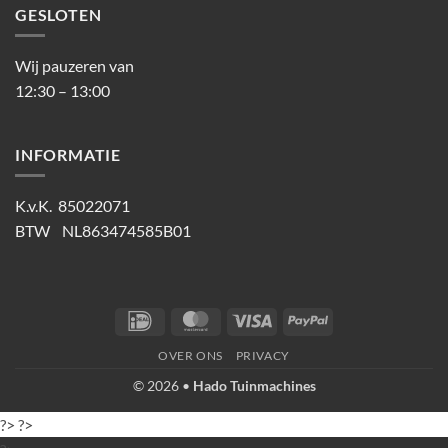
GESLOTEN
Wij pauzeren van
12:30 – 13:00
INFORMATIE
K.v.K. 85022071
BTW NL863474585B01
IDeal
MasterCard
Visa
PayPal
OVER ONS
PRIVACY
© 2026 •
Hado Tuinmachines
?>
?>