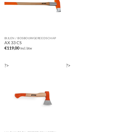
BIJLEN / BOSBOUWGEREEDSCHAP
AX 33 CS
€
119,00
Incl. btw
?>
?>