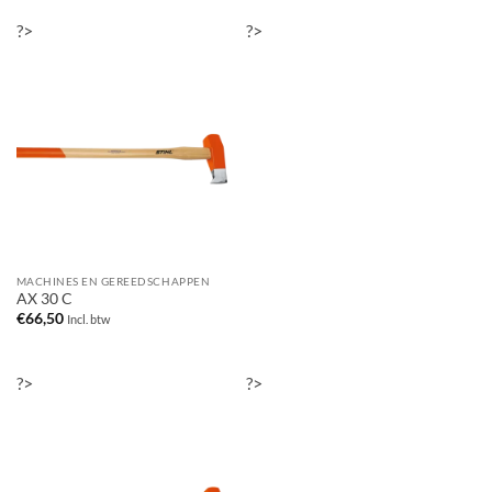
?>
?>
MACHINES EN GEREEDSCHAPPEN
AX 30 C
€
66,50
Incl. btw
?>
?>