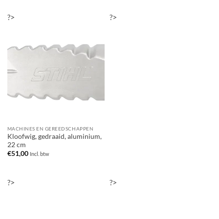
?>
?>
MACHINES EN GEREEDSCHAPPEN
Kloofwig, gedraaid, aluminium,
22 cm
€
51,00
Incl. btw
?>
?>