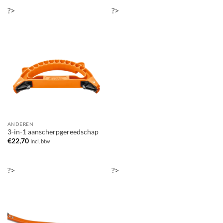
?>
?>
ANDEREN
3-in-1 aanscherpgereedschap
€
22,70
Incl. btw
?>
?>