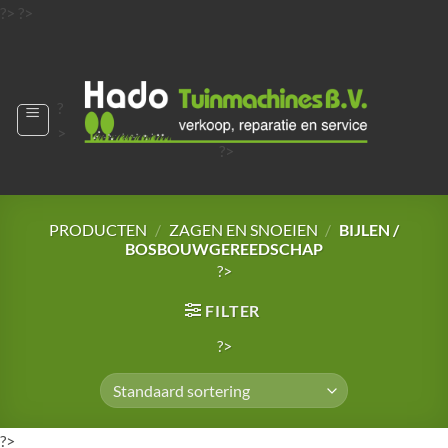
Ga
?>
?>
naar
?>
inhoud
?
>
?>
?>
?>
?>
PRODUCTEN
/
ZAGEN EN SNOEIEN
/
BIJLEN /
BOSBOUWGEREEDSCHAP
?>
FILTER
?>
?>