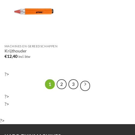
MACHINES EN GEREEDSCHAPPEN
Krijthouder
€
12,40
Incl. btw
?>
1
2
3
?>
?>
?>