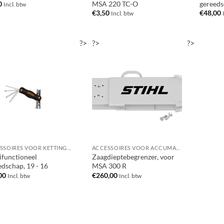
MSA 220 TC-O
gereeds
0
Incl. btw
€
3,50
€
48,00
Incl. btw
?>
?>
?>
ACCESSOIRES VOOR KETTINGZAGEN / MOTORZAGEN
ACCESSOIRES VOOR ACCUMACHINES
ifunctioneel
Zaagdieptebegrenzer, voor
edschap, 19 - 16
MSA 300 R
00
€
260,00
Incl. btw
Incl. btw