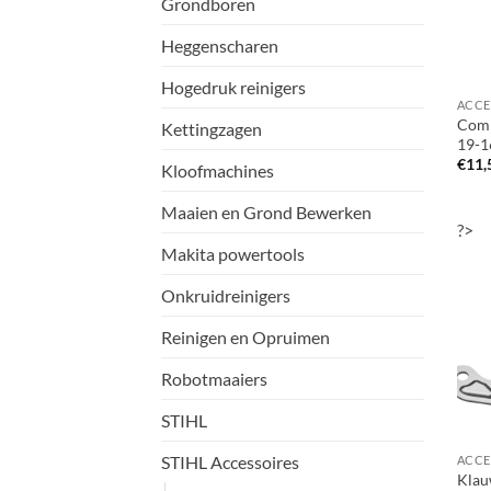
Grondboren
Heggenscharen
Hogedruk reinigers
Comb
Kettingzagen
19-1
€
11,
Kloofmachines
Maaien en Grond Bewerken
?>
Makita powertools
Onkruidreinigers
Reinigen en Opruimen
Robotmaaiers
STIHL
STIHL Accessoires
Klau