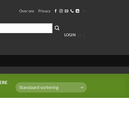
?>
Over ons
Privacy
?>
LOGIN
ERE