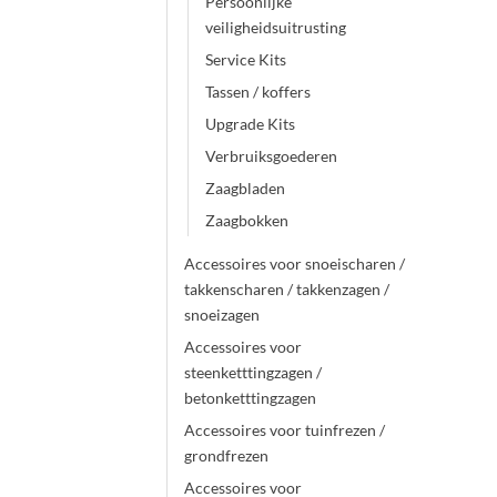
Persoonlijke
veiligheidsuitrusting
Service Kits
Tassen / koffers
Upgrade Kits
Verbruiksgoederen
Zaagbladen
Zaagbokken
Accessoires voor snoeischaren /
takkenscharen / takkenzagen /
snoeizagen
Accessoires voor
steenketttingzagen /
betonketttingzagen
Accessoires voor tuinfrezen /
grondfrezen
Accessoires voor