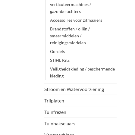
verticuteermachines /
gazonbeluchters
Accessoires voor zitmaaiers
Brandstoffen / oliën /
smeermiddelen /
reinigingsmiddelen
Gordels
STIHL Kits
Veiligheidskleding / beschermende
kleding
Stroom en Watervoorziening
Trilplaten
Tuinfrezen
Tuinhakselaars
Veegmachines