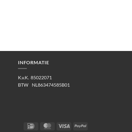
INFORMATIE
K.v.K. 85022071
BTW NL863474585B01
IDeal
MasterCard
Visa
PayPal