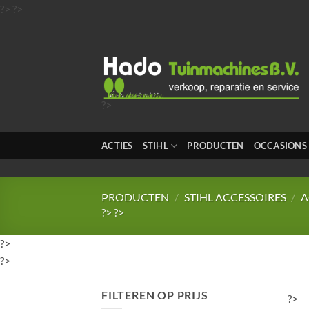
Ga
?>
?>
naar
inhoud
?>
?>
?>
ACTIES
STIHL
PRODUCTEN
OCCASIONS
?>
?>
PRODUCTEN
/
STIHL ACCESSOIRES
/
A
?>
?>
?>
?>
FILTEREN OP PRIJS
?>