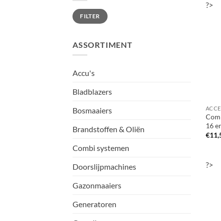
?>
Min.
Max.
FILTER
prijs
prijs
ASSORTIMENT
Accu's
Bladblazers
Bosmaaiers
Comb
16 e
Brandstoffen & Oliën
€
11,
Combi systemen
?>
Doorslijpmachines
Gazonmaaiers
Generatoren