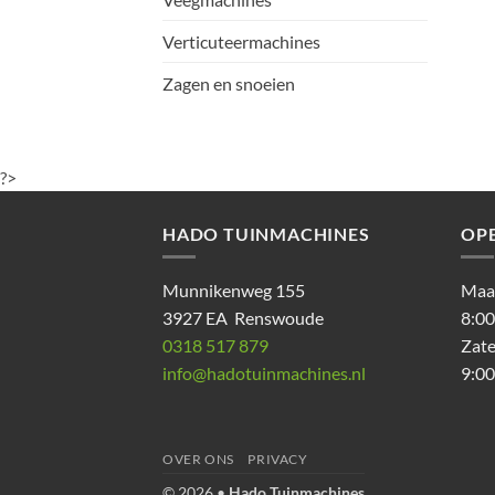
Verticuteermachines
Zagen en snoeien
?>
HADO TUINMACHINES
OP
Munnikenweg 155
Maan
3927 EA Renswoude
8:00
0318 517 879
Zat
info@hadotuinmachines.nl
9:00
OVER ONS
PRIVACY
© 2026 •
Hado Tuinmachines