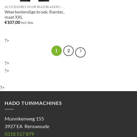
ACCESSOIRES VOOR BLADBLAZERS / BLADZUIGERS
Weerbestendige broek, Raintec,
maat XXL
€
107,00
Incl. btw
?>
1
2
?>
?>
?>
HADO TUINMACHINES
Munnikenweg 155
3927 EA Renswoude
0318 517 879