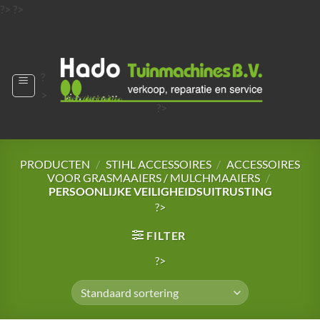
Ga
?>
?>
naar
?>
inhoud
?
>
?>
?>
?>
?>
PRODUCTEN
/
STIHL ACCESSOIRES
/
ACCESSOIRES
VOOR GRASMAAIERS / MULCHMAAIERS
/
PERSOONLIJKE VEILIGHEIDSUITRUSTING
?>
FILTER
?>