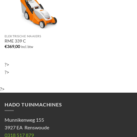
ELEKTRISCHE MAAIERS
RME 339 C
€
369,00
Incl. btw
?>
?>
?>
HADO TUINMACHINES
Munnikenweg 155
3927 EA Renswoude
0318 517 879