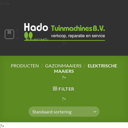
Ga
?>
?>
naar
?>
inhoud
?
>
?>
?>
?>
?>
PRODUCTEN
/
GAZONMAAIERS
/
ELEKTRISCHE
MAAIERS
?>
FILTER
?>
?>