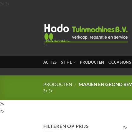
Ga
?>
?>
naar
inhoud
?>
?>
?>
ACTIES
STIHL
PRODUCTEN
OCCASIONS
?>
?>
PRODUCTEN
/
MAAIEN EN GROND BE
?>
?>
?>
?>
FILTEREN OP PRIJS
?>