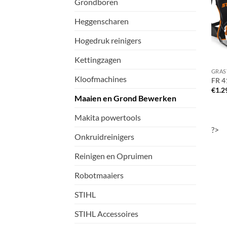
Grondboren
Heggenscharen
Hogedruk reinigers
Kettingzagen
Kloofmachines
FR 4
€
1.2
Maaien en Grond Bewerken
Makita powertools
?>
Onkruidreinigers
Reinigen en Opruimen
Robotmaaiers
STIHL
STIHL Accessoires