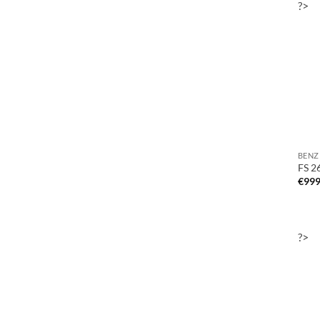
?>
BENZ
FS 2
€
999
?>