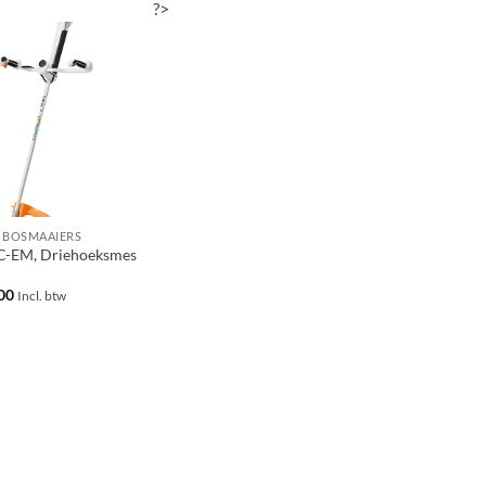
?>
 BOSMAAIERS
C-EM, Driehoeksmes
00
Incl. btw