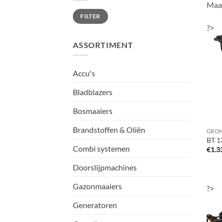
Maai
Min.
Max.
FILTER
prijs
prijs
?>
ASSORTIMENT
Accu's
Bladblazers
Bosmaaiers
Brandstoffen & Oliën
BT 1
Combi systemen
€
1.3
Doorslijpmachines
Gazonmaaiers
?>
Generatoren