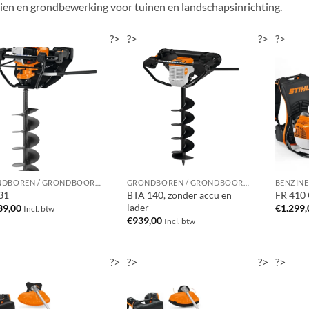
en en grondbewerking voor tuinen en landschapsinrichting.
?>
?>
?>
?>
GRONDBOREN / GRONDBOORMACHINES
GRONDBOREN / GRONDBOORMACHINES
BENZINE
31
BTA 140, zonder accu en
FR 410 
lader
39,00
€
1.299,
Incl. btw
€
939,00
Incl. btw
?>
?>
?>
?>