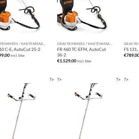
GRASTRIMMERS / KANTENMAAIERS / BOSMAAIERS
GRASTRIMMERS / KANTENMAAIERS / BOSMAAIERS
10 C-E, AutoCut 25-2
FR 460 TC-EFM, AutoCut
FS 131,
36-2
99,00
€
789,0
Incl. btw
€
1.529,00
Incl. btw
?>
?>
?>
?>