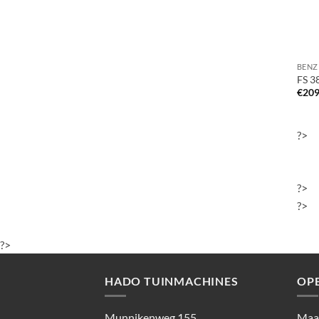
BENZ
FS 3
€
209
?>
?>
?>
?>
HADO TUINMACHINES
OP
Munnikenweg 155
Maan