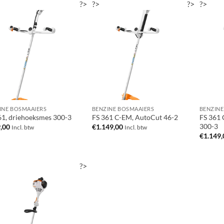
?>
?>
?>
?>
INE BOSMAAIERS
BENZINE BOSMAAIERS
BENZINE
61, driehoeksmes 300-3
FS 361 C-EM, AutoCut 46-2
FS 361 
300-3
,00
€
1.149,00
Incl. btw
Incl. btw
€
1.149,
?>