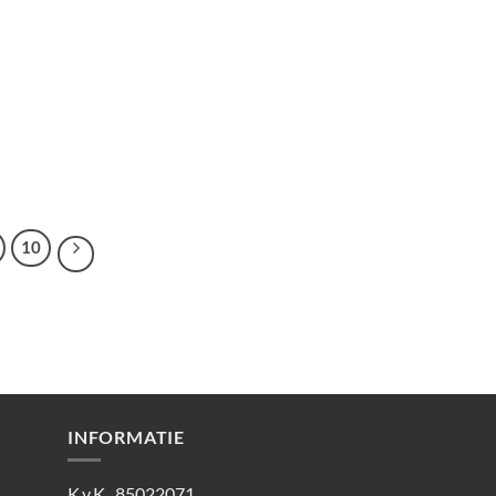
10
INFORMATIE
K.v.K. 85022071