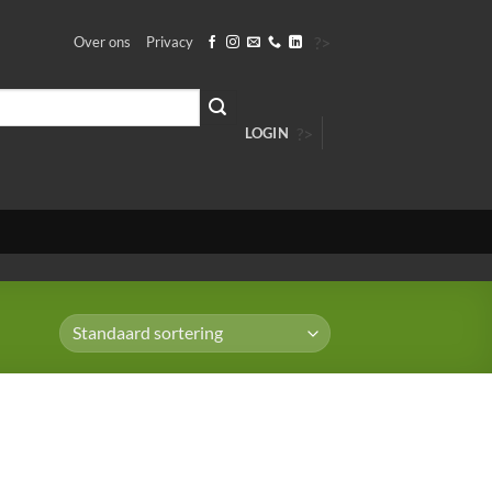
?>
Over ons
Privacy
?>
LOGIN