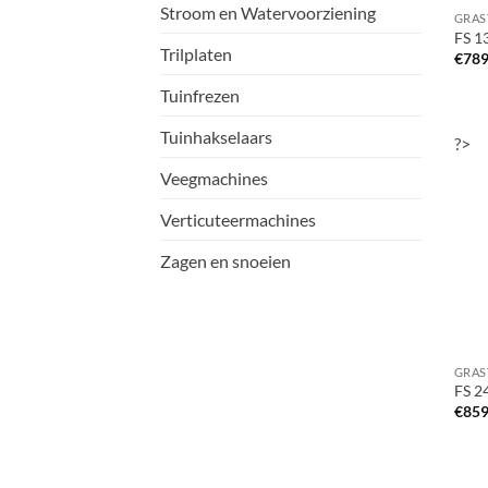
Stroom en Watervoorziening
FS 1
Trilplaten
€
789
Tuinfrezen
Tuinhakselaars
?>
Veegmachines
Verticuteermachines
Zagen en snoeien
FS 2
€
859