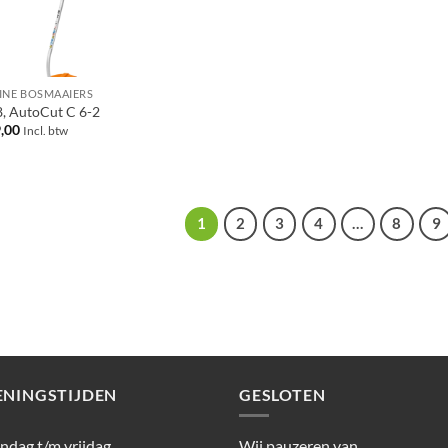
INE BOSMAAIERS
8, AutoCut C 6-2
,00
Incl. btw
1
2
3
4
…
8
9
ENINGSTIJDEN
GESLOTEN
dag t/m vrijdag
Wij pauzeren van