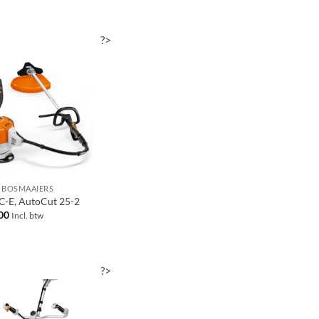
?>
 BOSMAAIERS
C-E, AutoCut 25-2
00
Incl. btw
?>