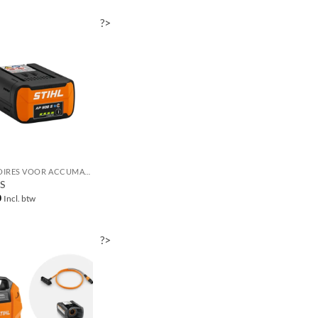
?>
ACCESSOIRES VOOR ACCUMACHINES
S
0
Incl. btw
?>