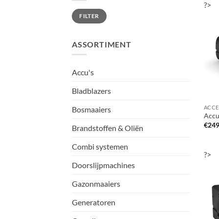
?>
Min.
Max.
FILTER
prijs
prijs
ASSORTIMENT
Accu's
Bladblazers
Bosmaaiers
Accu
€
249
Brandstoffen & Oliën
Combi systemen
?>
Doorslijpmachines
Gazonmaaiers
Generatoren