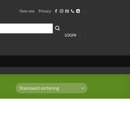
?>
Over ons
Privacy
?>
LOGIN