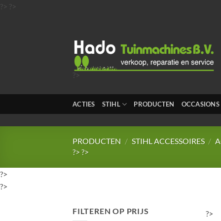
Ga
?>
?>
naar
inhoud
?>
?>
?>
ACTIES
STIHL
PRODUCTEN
OCCASIONS
?>
?>
PRODUCTEN
/
STIHL ACCESSOIRES
/
A
?>
?>
?>
?>
FILTEREN OP PRIJS
?>