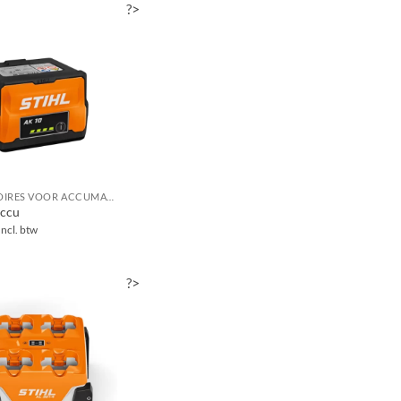
?>
ACCESSOIRES VOOR ACCUMACHINES
accu
Incl. btw
?>