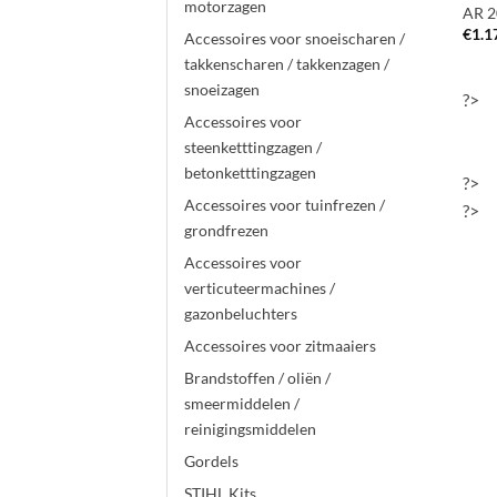
motorzagen
AR 2
€
1.1
Accessoires voor snoeischaren /
takkenscharen / takkenzagen /
snoeizagen
?>
Accessoires voor
steenketttingzagen /
betonketttingzagen
?>
Accessoires voor tuinfrezen /
?>
grondfrezen
Accessoires voor
verticuteermachines /
gazonbeluchters
Accessoires voor zitmaaiers
Brandstoffen / oliën /
smeermiddelen /
reinigingsmiddelen
Gordels
STIHL Kits