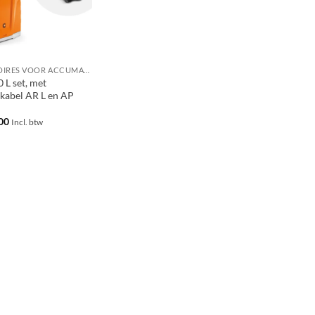
ACCESSOIRES VOOR ACCUMACHINES
 L set, met
tkabel AR L en AP
00
Incl. btw