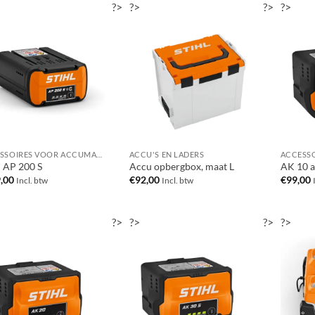
?>
?>
?>
?>
ACCESSOIRES VOOR ACCUMACHINES
ACCU'S EN LADERS
 AP 200 S
Accu opbergbox, maat L
AK 10 
,00
€
92,00
€
99,00
Incl. btw
Incl. btw
?>
?>
?>
?>