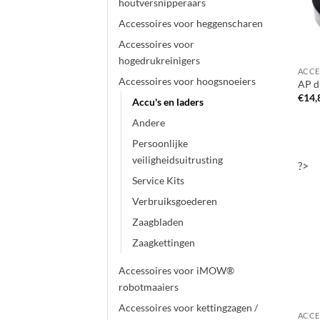
houtversnipperaars
Accessoires voor heggenscharen
Accessoires voor
hogedrukreinigers
Accessoires voor hoogsnoeiers
AP 
€
14,
Accu's en laders
Andere
Persoonlijke
veiligheidsuitrusting
?>
Service Kits
Verbruiksgoederen
Zaagbladen
Zaagkettingen
Accessoires voor iMOW®
robotmaaiers
Accessoires voor kettingzagen /