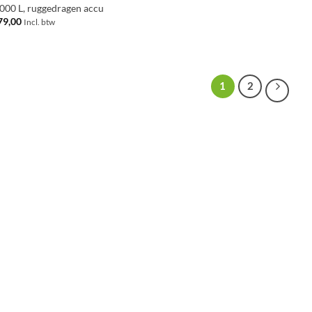
000 L, ruggedragen accu
79,00
Incl. btw
1
2