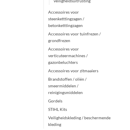
veiligheidsuitrusting
Accessoires voor
steenketttingzagen /
betonketttingzagen
Accessoires voor tuinfrezen /
grondfrezen
Accessoires voor
verticuteermachines /
gazonbeluchters
Accessoires voor zitmaaiers
Brandstoffen / oliën /
smeermiddelen /
reinigingsmiddelen
Gordels
STIHL Kits
Veiligheidskleding / beschermende
kleding