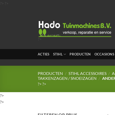
Ga
?>
?>
naar
inhoud
?>
?>
?>
ACTIES
STIHL
PRODUCTEN
OCCASIONS
?>
?>
PRODUCTEN
/
STIHL ACCESSOIRES
/
A
TAKKENZAGEN / SNOEIZAGEN
/
ANDE
?>
?>
?>
?>
FILTEREN OP PRIJS