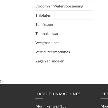
Stroom en Watervoorziening
Trilplaten
Tuinfrezen
Tuinhakselaars
Veegmachines
Verticuteermachines
Zagen en snoeien
?>
HADO TUINMACHINES
OP
Munnikenweg 155
Maan