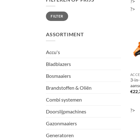
?>
?>
Min.
Max.
FILTER
prijs
prijs
ASSORTIMENT
Accu's
Bladblazers
Bosmaaiers
3-in
aans
Brandstoffen & Oliën
€
22,
Combi systemen
?>
Doorslijpmachines
Gazonmaaiers
Generatoren