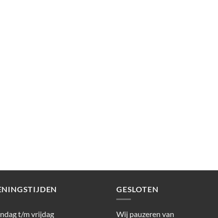
ENINGSTIJDEN
GESLOTEN
dag t/m vrijdag
Wij pauzeren van