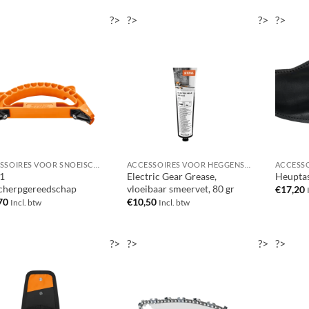
?>
?>
?>
?>
ACCESSOIRES VOOR SNOEISCHAREN / TAKKENSCHAREN / TAKKENZAGEN / SNOEIZAGEN
ACCESSOIRES VOOR HEGGENSCHAREN
-1
Electric Gear Grease,
Heuptas
cherpgereedschap
vloeibaar smeervet, 80 gr
€
17,20
70
€
10,50
Incl. btw
Incl. btw
?>
?>
?>
?>