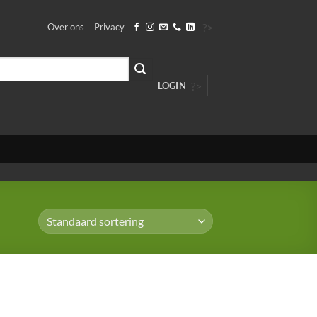
?>
Over ons
Privacy
?>
LOGIN