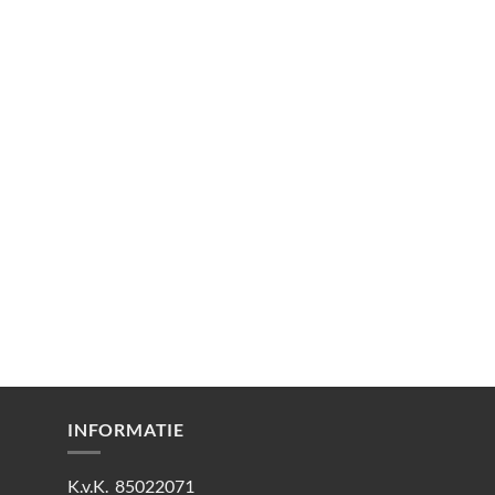
INFORMATIE
K.v.K. 85022071