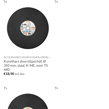
?>
?>
ACCESSOIRES VOOR DOORSLIJPERS / BANDENZAGEN
Kunsthars doorslijpschijf, Ø
350 mm, staal, K-ME, voor TS
440
€
18,90
Incl. btw
?>
?>