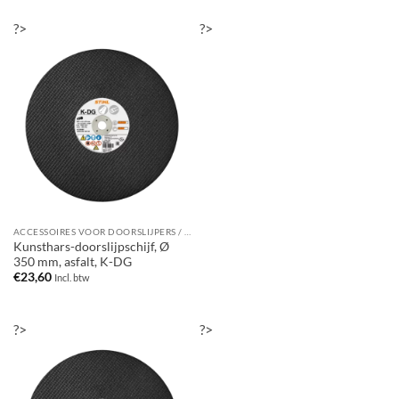
?>
?>
ACCESSOIRES VOOR DOORSLIJPERS / BANDENZAGEN
Kunsthars-doorslijpschijf, Ø
350 mm, asfalt, K-DG
€
23,60
Incl. btw
?>
?>