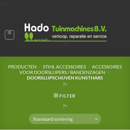
Ga
?>
?>
naar
?>
inhoud
?
>
?>
?>
?>
?>
PRODUCTEN
/
STIHL ACCESSOIRES
/
ACCESSOIRES
VOOR DOORSLIJPERS / BANDENZAGEN
/
DOORSLIJPSCHIJVEN KUNSTHARS
?>
FILTER
?>