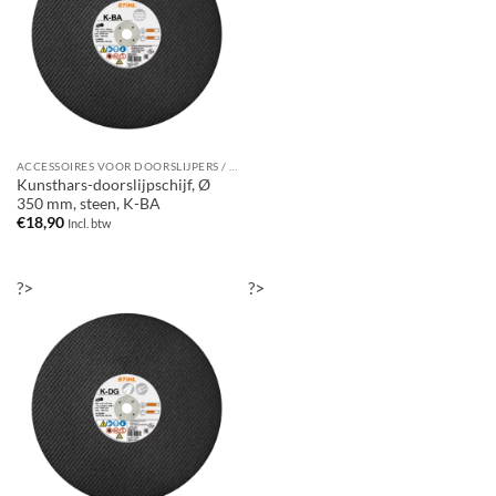
ACCESSOIRES VOOR DOORSLIJPERS / BANDENZAGEN
Kunsthars-doorslijpschijf, Ø
350 mm, steen, K-BA
€
18,90
Incl. btw
?>
?>