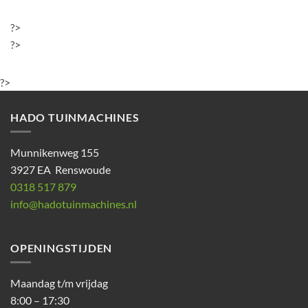
?>
?>
?>
HADO TUINMACHINES
Munnikenweg 155
3927 EA Renswoude
0318 517 879
info@hadotuinmachines.nl
OPENINGSTIJDEN
Maandag t/m vrijdag
8:00 – 17:30