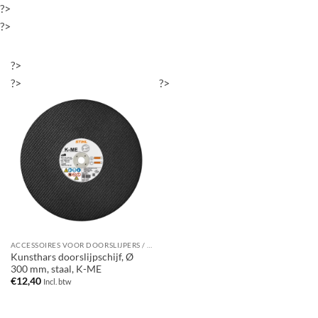
?>
?>
?>
?>
?>
ACCESSOIRES VOOR DOORSLIJPERS / BANDENZAGEN
Kunsthars doorslijpschijf, Ø
300 mm, staal, K-ME
€
12,40
Incl. btw