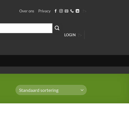
?>
Over ons
Privacy
?>
LOGIN