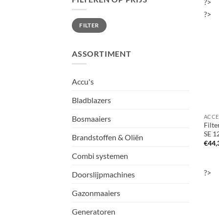
?>
?>
Min.
Max.
FILTER
prijs
prijs
ASSORTIMENT
Accu's
Bladblazers
Bosmaaiers
Filte
SE 1
Brandstoffen & Oliën
€
44,
Combi systemen
?>
Doorslijpmachines
Gazonmaaiers
Generatoren