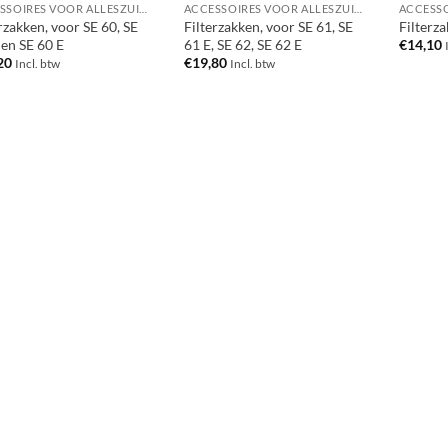
ACCESSOIRES VOOR ALLESZUIGERS / WATERSTOFZUIGERS
ACCESSOIRES VOOR ALLESZUIGERS / WATERSTOFZUIGERS
rzakken, voor SE 60, SE
Filterzakken, voor SE 61, SE
Filterz
 en SE 60 E
61 E, SE 62, SE 62 E
€
14,10
20
€
19,80
Incl. btw
Incl. btw