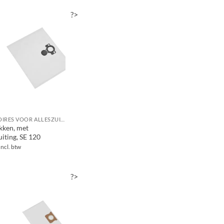
?>
ACCESSOIRES VOOR ALLESZUIGERS / WATERSTOFZUIGERS
akken, met
uiting, SE 120
Incl. btw
?>