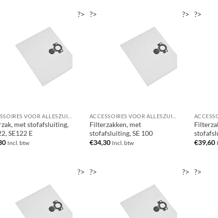
?>
?>
?>
?>
ACCESSOIRES VOOR ALLESZUIGERS / WATERSTOFZUIGERS
ACCESSOIRES VOOR ALLESZUIGERS / WATERSTOFZUIGERS
rzak, met stofafsluiting,
Filterzakken, met
Filterz
22, SE122 E
stofafsluiting, SE 100
stofafsl
30
€
34,30
€
39,60
Incl. btw
Incl. btw
?>
?>
?>
?>