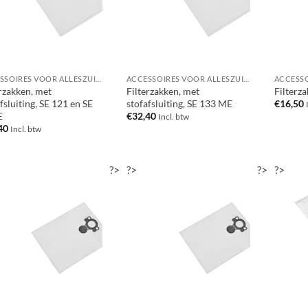
ACCESSOIRES VOOR ALLESZUIGERS / WATERSTOFZUIGERS
ACCESSOIRES VOOR ALLESZUIGERS / WATERSTOFZUIGERS
rzakken, met
Filterzakken, met
Filterz
fsluiting, SE 121 en SE
stofafsluiting, SE 133 ME
€
16,50
E
€
32,40
Incl. btw
40
Incl. btw
?>
?>
?>
?>