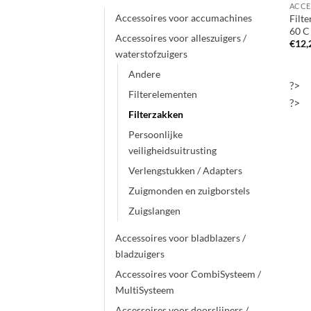
Accessoires voor accumachines
Filte
60 C
Accessoires voor alleszuigers /
€
12,
waterstofzuigers
Andere
?>
Filterelementen
?>
Filterzakken
Persoonlijke
veiligheidsuitrusting
Verlengstukken / Adapters
Zuigmonden en zuigborstels
Zuigslangen
Accessoires voor bladblazers /
bladzuigers
Accessoires voor CombiSysteem /
MultiSysteem
Accessoires voor doorslijpers /