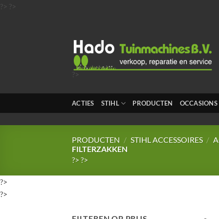
Ga
?>
?>
naar
inhoud
?>
?>
?>
ACTIES
STIHL
PRODUCTEN
OCCASIONS
?>
?>
PRODUCTEN
/
STIHL ACCESSOIRES
/
A
FILTERZAKKEN
?>
?>
?>
?>
FILTEREN OP PRIJS