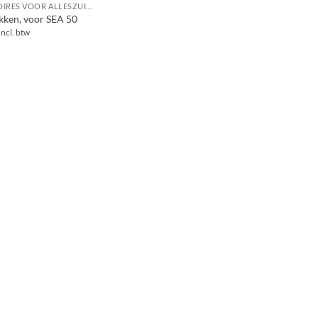
ACCESSOIRES VOOR ALLESZUIGERS / WATERSTOFZUIGERS
akken, voor SEA 50
Incl. btw