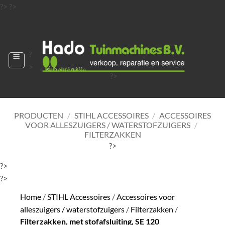
Ga
?>
?>
naar
?>
inhoud
?
>
?>
?>
?>
?>
PRODUCTEN
/
STIHL ACCESSOIRES
/
ACCESSOIRES
VOOR ALLESZUIGERS / WATERSTOFZUIGERS
/
FILTERZAKKEN
?>
?>
?>
Home
/
STIHL Accessoires
/
Accessoires voor
alleszuigers / waterstofzuigers
/
Filterzakken
/
Filterzakken, met stofafsluiting, SE 120