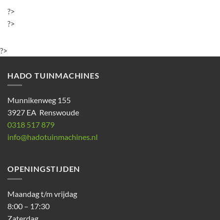
?>
?>
?>
HADO TUINMACHINES
Munnikenweg 155
3927 EA Renswoude
0318 517 879
info@hadotuinmachines.nl
OPENINGSTIJDEN
Maandag t/m vrijdag
8:00 – 17:30
Zaterdag