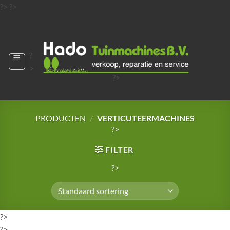
Ga
?>
?>
naar
?>
inhoud
?
>
?>
?>
?>
?>
PRODUCTEN
/
VERTICUTEERMACHINES
?>
FILTER
?>
?>
?>