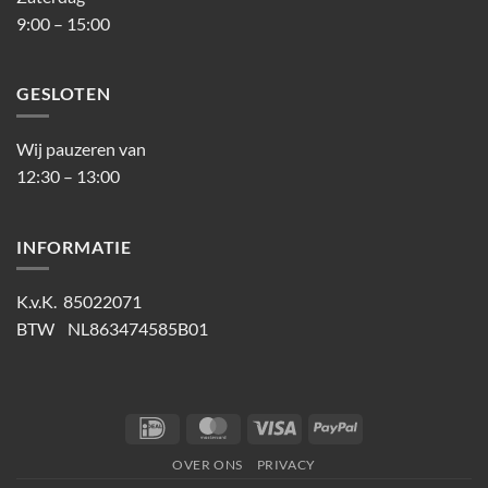
9:00 – 15:00
GESLOTEN
Wij pauzeren van
12:30 – 13:00
INFORMATIE
K.v.K. 85022071
BTW NL863474585B01
IDeal
MasterCard
Visa
PayPal
OVER ONS
PRIVACY