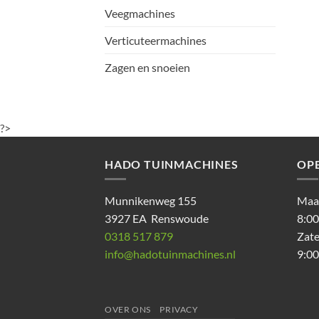
Veegmachines
Verticuteermachines
Zagen en snoeien
?>
HADO TUINMACHINES
OP
Munnikenweg 155
Maan
3927 EA Renswoude
8:00
0318 517 879
Zat
info@hadotuinmachines.nl
9:00
OVER ONS
PRIVACY