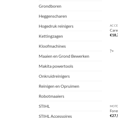
Grondboren
Heggenscharen
Hogedruk reinigers
Care
€
18,
Kettingzagen
Kloofmachines
?>
Maaien en Grond Bewerken
Makita powertools
Onkruidreinigers
Reinigen en Opruimen
Robotmaaiers
STIHL
Fores
€
27,
STIHL Accessoires