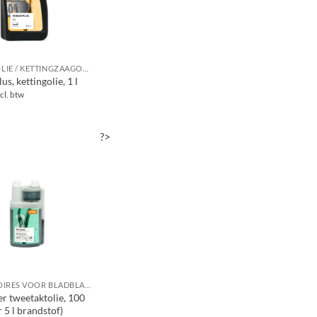
MOTOROLIE / KETTINGZAAGOLIE
us, kettingolie, 1 l
cl. btw
?>
ACCESSOIRES VOOR BLADBLAZERS / BLADZUIGERS
r tweetaktolie, 100
 5 l brandstof)