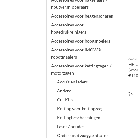
houtversnipperaars
Accessoires voor heggenscharen
Accessoires voor
hogedrukreinigers
Accessoires voor hoogsnoeiers
Accessoires voor iMOW®
robotmaaiers
HP Ul
Accessoires voor kettingzagen /
(voor
motorzagen
€
110
Accu’s en laders
Andere
?>
Cut Kits
Ketting voor kettingzaag
Kettingbeschermingen
Laser / houder
Onderhoud zaaggarnituren