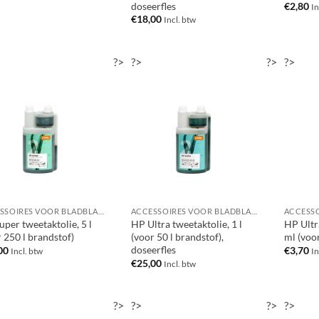
doseerfles
€
2,80
In
€
18,00
Incl. btw
?>
?>
?>
?>
ACCESSOIRES VOOR BLADBLAZERS / BLADZUIGERS
ACCESSOIRES VOOR BLADBLAZERS / BLADZUIGERS
per tweetaktolie, 5 l
HP Ultra tweetaktolie, 1 l
HP Ultr
 250 l brandstof)
(voor 50 l brandstof),
ml (voor
doseerfles
00
€
3,70
Incl. btw
In
€
25,00
Incl. btw
?>
?>
?>
?>