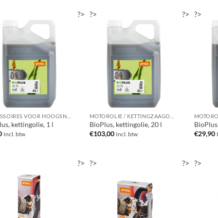
?>
?>
?>
?>
ACCESSOIRES VOOR HOOGSNOEIERS
MOTOROLIE / KETTINGZAAGOLIE
us, kettingolie, 1 l
BioPlus, kettingolie, 20 l
BioPlus,
0
€
103,00
€
29,90
Incl. btw
Incl. btw
?>
?>
?>
?>