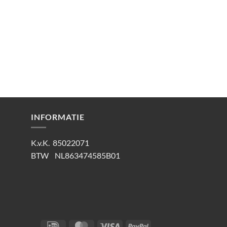
INFORMATIE
K.v.K. 85022071
BTW NL863474585B01
IDeal
MasterCard
Visa
PayPal