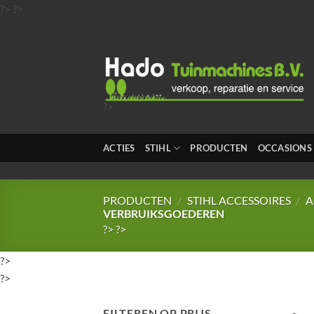
Ga
?>
?>
naar
inhoud
?>
?>
?>
ACTIES
STIHL
PRODUCTEN
OCCASIONS
?>
?>
PRODUCTEN
/
STIHL ACCESSOIRES
/
A
VERBRUIKSGOEDEREN
?>
?>
?>
?>
FILTEREN OP PRIJS