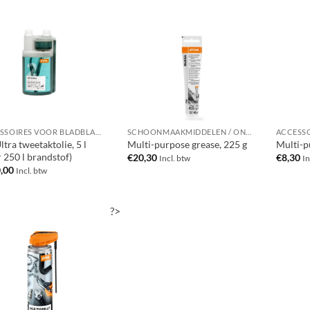
ACCESSOIRES VOOR BLADBLAZERS / BLADZUIGERS
SCHOONMAAKMIDDELEN / ONDERHOUDSMIDDELEN
tra tweetaktolie, 5 l
Multi-purpose grease, 225 g
Multi-p
 250 l brandstof)
€
20,30
€
8,30
Incl. btw
In
,00
Incl. btw
?>