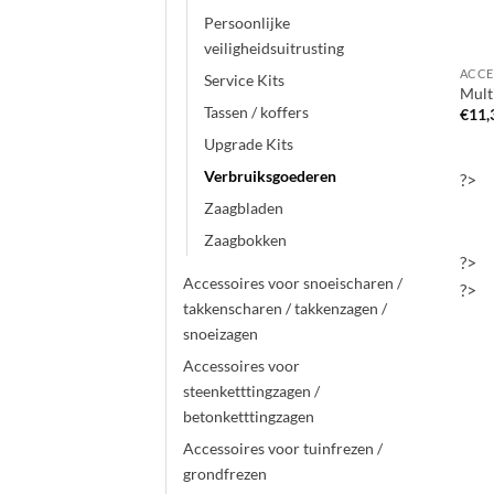
Persoonlijke
veiligheidsuitrusting
Service Kits
Mult
Tassen / koffers
€
11,
Upgrade Kits
Verbruiksgoederen
?>
Zaagbladen
Zaagbokken
?>
Accessoires voor snoeischaren /
?>
takkenscharen / takkenzagen /
snoeizagen
Accessoires voor
steenketttingzagen /
betonketttingzagen
Accessoires voor tuinfrezen /
grondfrezen