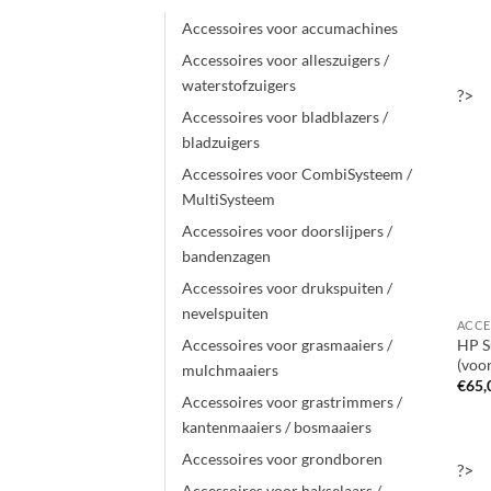
Accessoires voor accumachines
Accessoires voor alleszuigers /
waterstofzuigers
?>
Accessoires voor bladblazers /
bladzuigers
Accessoires voor CombiSysteem /
MultiSysteem
Accessoires voor doorslijpers /
bandenzagen
Accessoires voor drukspuiten /
nevelspuiten
HP Su
Accessoires voor grasmaaiers /
(voor
mulchmaaiers
€
65,
Accessoires voor grastrimmers /
kantenmaaiers / bosmaaiers
Accessoires voor grondboren
?>
Accessoires voor hakselaars /