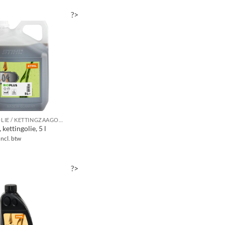
?>
MOTOROLIE / KETTINGZAAGOLIE
 kettingolie, 5 l
Incl. btw
?>