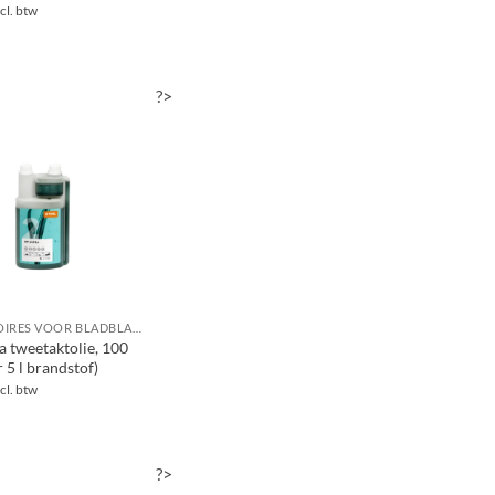
cl. btw
?>
ACCESSOIRES VOOR BLADBLAZERS / BLADZUIGERS
a tweetaktolie, 100
 5 l brandstof)
cl. btw
?>