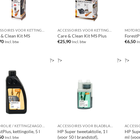
ACCESSOIRES VOOR KETTINGZAGEN / MOTORZAGEN
ACCESSOIRES VOOR KETTINGZAGEN / MOTORZAGEN
 & Clean Kit MS
Care & Clean Kit MS Plus
ForestPl
70
€
25,90
€
6,50
Incl. btw
Incl. btw
In
?>
?>
?>
?>
MOTOROLIE / KETTINGZAAGOLIE
ACCESSOIRES VOOR BLADBLAZERS / BLADZUIGERS
tPlus, kettingolie, 5 l
HP Super tweetaktolie, 1 l
HP Supe
(voor 50 l brandstof),
ml (voor
50
Incl. btw