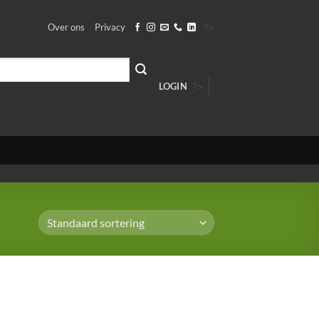
?>
Over ons
Privacy
?>
LOGIN