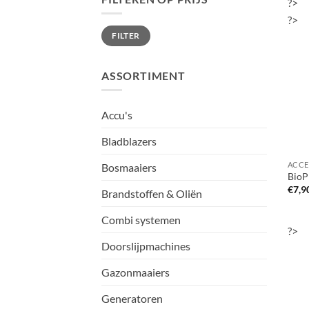
?>
?>
Min.
Max.
FILTER
prijs
prijs
ASSORTIMENT
Accu's
Bladblazers
Bosmaaiers
BioPl
€
7,9
Brandstoffen & Oliën
Combi systemen
?>
Doorslijpmachines
Gazonmaaiers
Generatoren