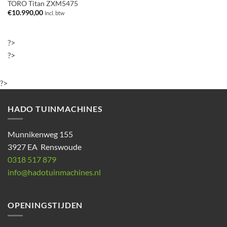
TORO Titan ZXM5475
€
10.990,00
Incl. btw
?>
?>
?>
HADO TUINMACHINES
Munnikenweg 155
3927 EA Renswoude
0318 517 879
info@hadotuinmachines.nl
OPENINGSTIJDEN