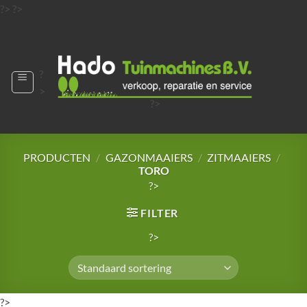
Ga
?>
?>
naar
?>
inhoud
?
>
?>
?>
?>
?>
PRODUCTEN
/
GAZONMAAIERS
/
ZITMAAIERS
/
TORO
?>
FILTER
?>
?>