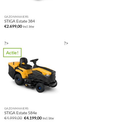
GAZONMAAIERS
STIGA Estate 384
€
2.699,00
Incl. btw
?>
?>
Actie!
GAZONMAAIERS
STIGA Estate 584e
Oorspronkelijke
Huidige
€
4.999,00
€
4.199,00
Incl. btw
prijs
prijs
was:
is: