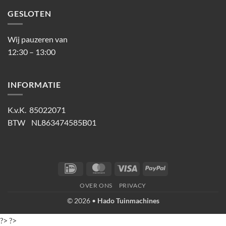
GESLOTEN
Wij pauzeren van
12:30 – 13:00
INFORMATIE
K.v.K. 85022071
BTW NL863474585B01
IDeal
MasterCard
Visa
PayPal
OVER ONS
PRIVACY
© 2026 •
Hado Tuinmachines
?>
?>