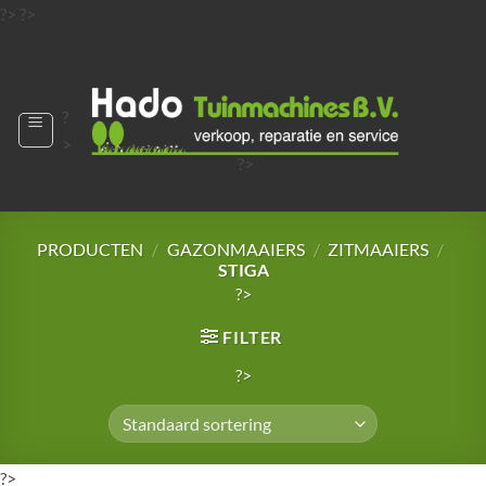
Ga
?>
?>
naar
?>
inhoud
?
>
?>
?>
?>
?>
PRODUCTEN
/
GAZONMAAIERS
/
ZITMAAIERS
/
STIGA
?>
FILTER
?>
?>