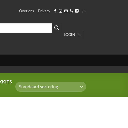
?>
Over ons
Privacy
?>
LOGIN
KITS