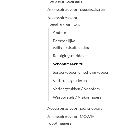
houtversnipperaars
Accessoires voor heggenscharen
Accessoires voor
hogedrukreinigers
Andere
Persoonlijke
veiligheidsuitrusting
Reinigingsmiddelen
Schoonmaakkits
Sproeikoppen en schuimkoppen
Verbruiksgoederen
Verlengstukken / Adapters
Wasborstels / Vlakreinigers
Accessoires voor hoogsnoeiers
Accessoires voor iMOW®
robotmaaiers