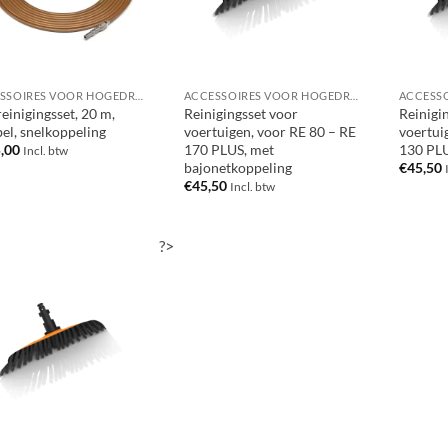
ACCESSOIRES VOOR HOGEDRUKREINIGERS
ACCESSOIRES VOOR HOGEDRUKREINIGERS
einigingsset, 20 m,
Reinigingsset voor
Reinigi
bel, snelkoppeling
voertuigen, voor RE 80 – RE
voertui
170 PLUS, met
130 PLU
,00
Incl. btw
bajonetkoppeling
€
45,50
€
45,50
Incl. btw
?>