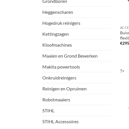
Grondboren
Heggenscharen
Hogedruk reinigers
Buisr
Kettingzagen
flexi
€
295
Kloofmachines
Maaien en Grond Bewerken
Makita powertools
?>
Onkruidreinigers
Reinigen en Opruimen
Robotmaaiers
STIHL
STIHL Accessoires