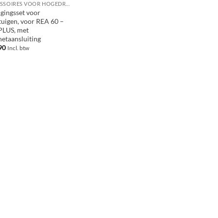
ACCESSOIRES VOOR HOGEDRUKREINIGERS
igingsset voor
tuigen, voor REA 60 –
PLUS, met
netaansluiting
90
Incl. btw