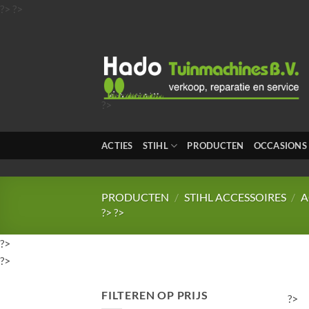
Ga
?>
?>
naar
inhoud
?>
?>
?>
ACTIES
STIHL
PRODUCTEN
OCCASIONS
?>
?>
PRODUCTEN
/
STIHL ACCESSOIRES
/
A
?>
?>
?>
?>
FILTEREN OP PRIJS
?>