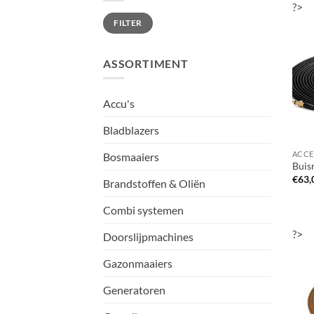
?>
Min.
Max.
FILTER
prijs
prijs
ASSORTIMENT
Accu's
Bladblazers
Bosmaaiers
Buisr
€
63,
Brandstoffen & Oliën
Combi systemen
?>
Doorslijpmachines
Gazonmaaiers
Generatoren