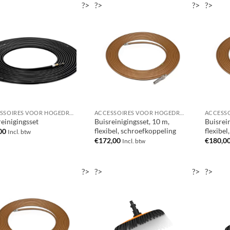
?>
?>
?>
?>
ACCESSOIRES VOOR HOGEDRUKREINIGERS
ACCESSOIRES VOOR HOGEDRUKREINIGERS
einigingsset
Buisreinigingsset, 10 m,
Buisrein
flexibel, schroefkoppeling
flexibel
00
Incl. btw
€
172,00
€
180,0
Incl. btw
?>
?>
?>
?>