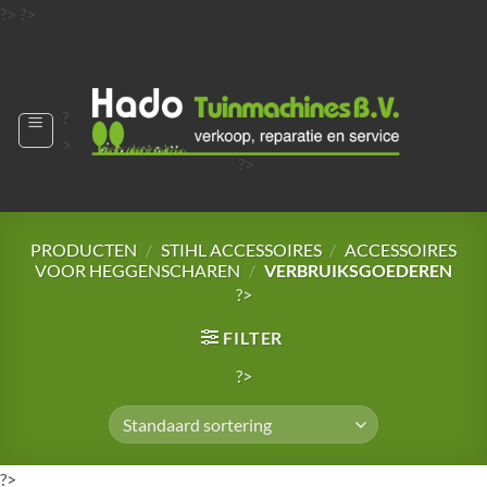
Ga
?>
?>
naar
?>
inhoud
?
>
?>
?>
?>
?>
PRODUCTEN
/
STIHL ACCESSOIRES
/
ACCESSOIRES
VOOR HEGGENSCHAREN
/
VERBRUIKSGOEDEREN
?>
FILTER
?>
?>