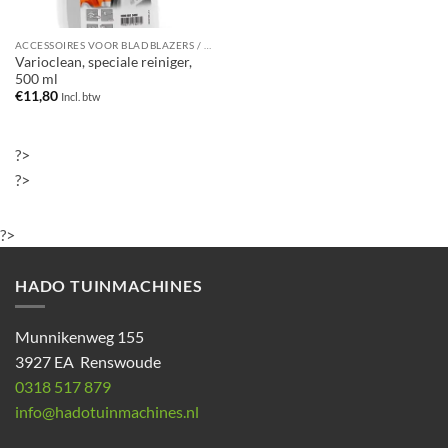
ACCESSOIRES VOOR BLADBLAZERS / BLADZUIGERS
Varioclean, speciale reiniger,
500 ml
€
11,80
Incl. btw
?>
?>
?>
HADO TUINMACHINES
Munnikenweg 155
3927 EA Renswoude
0318 517 879
info@hadotuinmachines.nl