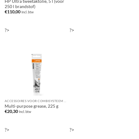
HP Ultra tweetaktolie, 5 l (voor
250 l brandstof)
€
110,00
Incl. btw
?>
?>
ACCESSOIRES VOOR COMBISYSTEEM / MULTISYSTEEM
Multi-purpose grease, 225 g
€
20,30
Incl. btw
?>
?>