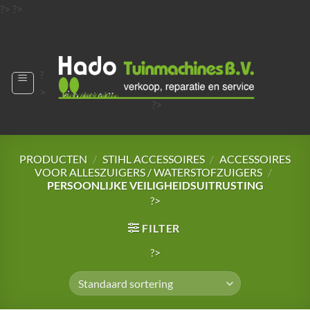
Ga
?>
?>
naar
?>
inhoud
?
>
?>
?>
?>
?>
PRODUCTEN
/
STIHL ACCESSOIRES
/
ACCESSOIRES
VOOR ALLESZUIGERS / WATERSTOFZUIGERS
/
PERSOONLIJKE VEILIGHEIDSUITRUSTING
?>
FILTER
?>