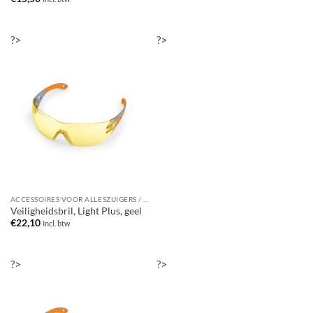
?>
?>
ACCESSOIRES VOOR ALLESZUIGERS / WATERSTOFZUIGERS
Veiligheidsbril, Light Plus, geel
€
22,10
Incl. btw
?>
?>