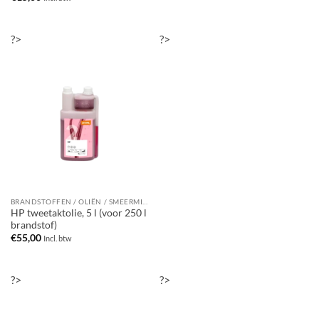
?>
?>
BRANDSTOFFEN / OLIËN / SMEERMIDDELEN / REINIGINGSMIDDELEN
HP tweetaktolie, 5 l (voor 250 l
brandstof)
€
55,00
Incl. btw
?>
?>