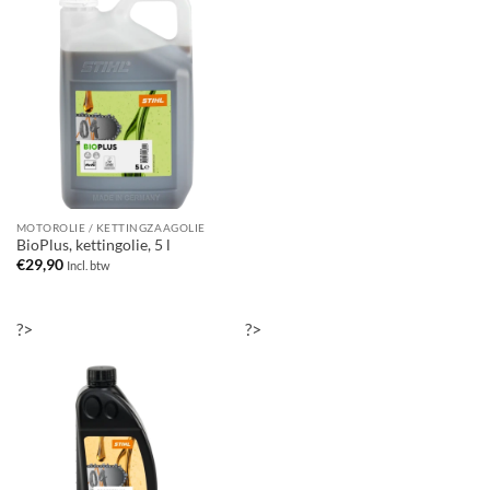
MOTOROLIE / KETTINGZAAGOLIE
BioPlus, kettingolie, 5 l
€
29,90
Incl. btw
?>
?>