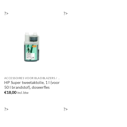
?>
?>
ACCESSOIRES VOOR BLADBLAZERS / BLADZUIGERS
HP Super tweetaktolie, 1 l (voor
50 l brandstof), doseerfles
€
18,00
Incl. btw
?>
?>