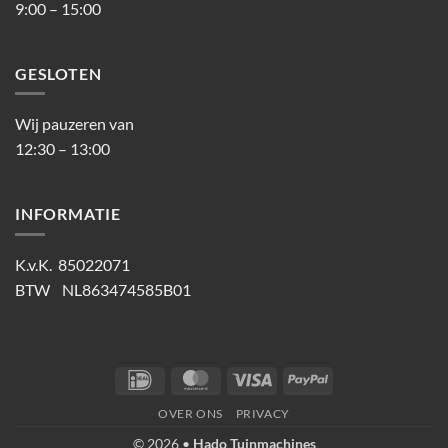
9:00 – 15:00
GESLOTEN
Wij pauzeren van
12:30 – 13:00
INFORMATIE
K.v.K. 85022071
BTW NL863474585B01
IDeal
MasterCard
Visa
PayPal
OVER ONS
PRIVACY
© 2026 •
Hado Tuinmachines