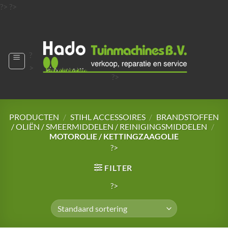
Ga
?>
?>
naar
?>
inhoud
?
>
?>
?>
?>
?>
PRODUCTEN
/
STIHL ACCESSOIRES
/
BRANDSTOFFEN
/ OLIËN / SMEERMIDDELEN / REINIGINGSMIDDELEN
/
MOTOROLIE / KETTINGZAAGOLIE
?>
FILTER
?>