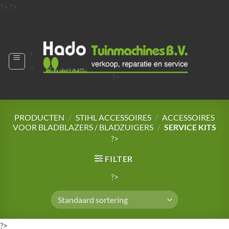
Ga
?>
?>
naar
?>
inhoud
?
>
?>
?>
?>
?>
PRODUCTEN
/
STIHL ACCESSOIRES
/
ACCESSOIRES
VOOR BLADBLAZERS / BLADZUIGERS
/
SERVICE KITS
?>
FILTER
?>
?>