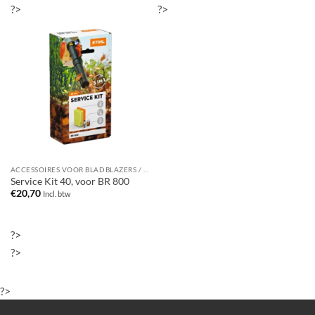
?>
?>
ACCESSOIRES VOOR BLADBLAZERS / BLADZUIGERS
Service Kit 40, voor BR 800
€
20,70
Incl. btw
?>
?>
?>