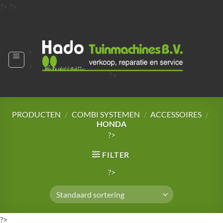
Ga
?>
?>
naar
?>
inhoud
?
>
?>
?>
?>
?>
PRODUCTEN
/
COMBI SYSTEMEN
/
ACCESSOIRES
/
HONDA
?>
FILTER
?>
?>