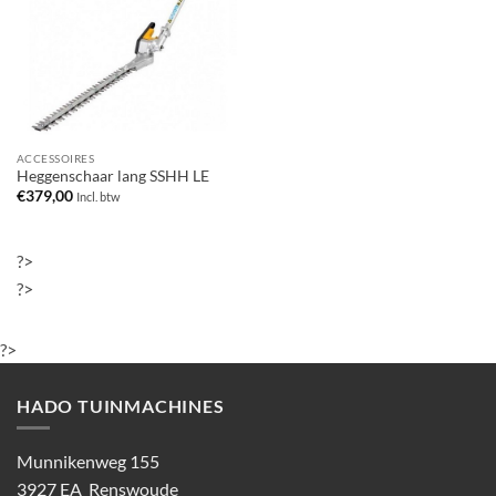
ACCESSOIRES
Heggenschaar lang SSHH LE
€
379,00
Incl. btw
?>
?>
?>
HADO TUINMACHINES
Munnikenweg 155
3927 EA Renswoude