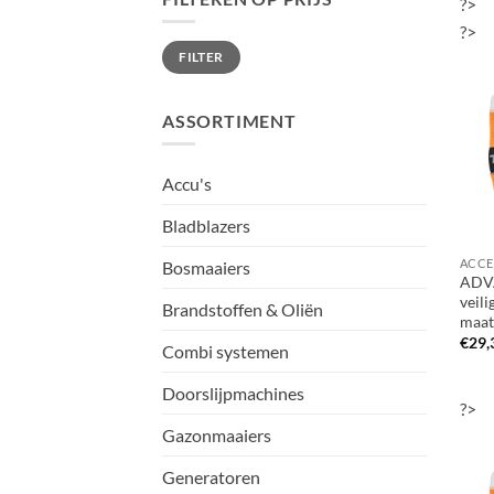
?>
?>
Min.
Max.
FILTER
prijs
prijs
ASSORTIMENT
Accu's
Bladblazers
Bosmaaiers
ADV
veil
Brandstoffen & Oliën
maat
€
29,
Combi systemen
Doorslijpmachines
?>
Gazonmaaiers
Generatoren