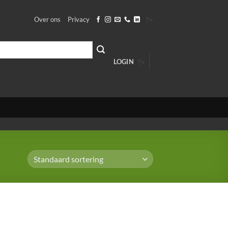
?>
Over ons
Privacy
?>
LOGIN