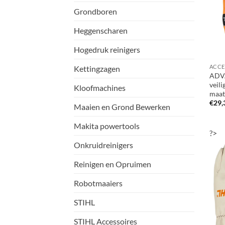
Grondboren
Heggenscharen
Hogedruk reinigers
Kettingzagen
ADV
veil
Kloofmachines
maat
€
29,
Maaien en Grond Bewerken
Makita powertools
?>
Onkruidreinigers
Reinigen en Opruimen
Robotmaaiers
STIHL
STIHL Accessoires