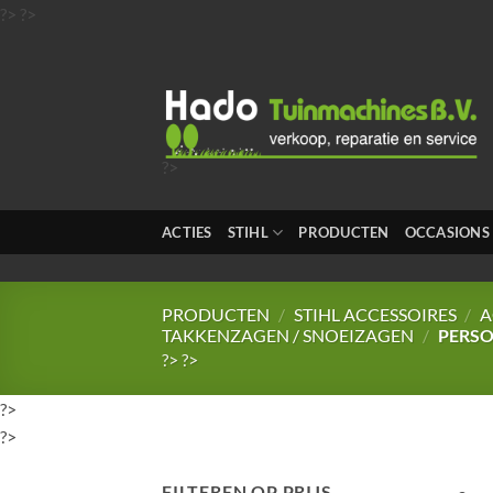
Ga
?>
?>
naar
inhoud
?>
?>
?>
ACTIES
STIHL
PRODUCTEN
OCCASIONS
?>
?>
PRODUCTEN
/
STIHL ACCESSOIRES
/
A
TAKKENZAGEN / SNOEIZAGEN
/
PERSO
?>
?>
?>
?>
FILTEREN OP PRIJS