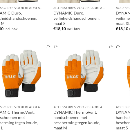
ACCESSOIRES VOOR BLADBLAZERS / BLADZUIGERS
ACCESSOIRES VOOR BLADBLAZERS / BLADZUIGERS
AMIC Duro,
DYNAMIC Duro,
DYNAMI
igheidshandschoenen,
veiligheidshandschoenen,
veiligh
t M
maat S
maat X
10
€
18,10
€
18,10
Incl. btw
Incl. btw
?>
?>
?>
?>
ACCESSOIRES VOOR BLADBLAZERS / BLADZUIGERS
ACCESSOIRES VOOR BLADBLAZERS / BLADZUIGERS
AMIC ThermoVent,
DYNAMIC ThermoVent,
DYNAMI
schoenen met
handschoenen met
handsc
herming tegen koude,
bescherming tegen koude,
bescher
 L
maat M
maat S