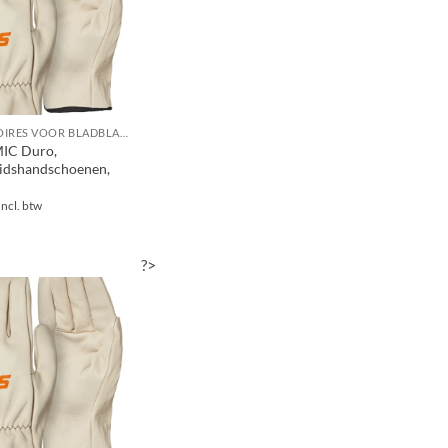
ACCESSOIRES VOOR BLADBLAZERS / BLADZUIGERS
C Duro,
eidshandschoenen,
Incl. btw
?>