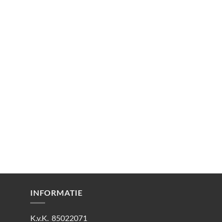
INFORMATIE
K.v.K. 85022071