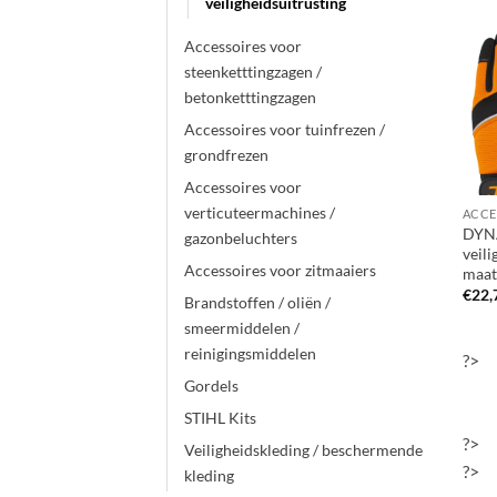
veiligheidsuitrusting
Accessoires voor
steenketttingzagen /
betonketttingzagen
Accessoires voor tuinfrezen /
grondfrezen
Accessoires voor
verticuteermachines /
DYN
gazonbeluchters
veil
Accessoires voor zitmaaiers
maat
€
22,
Brandstoffen / oliën /
smeermiddelen /
reinigingsmiddelen
?>
Gordels
STIHL Kits
?>
Veiligheidskleding / beschermende
?>
kleding