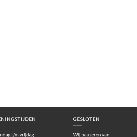
ENINGSTIJDEN
GESLOTEN
dag t/m vrijdag
Wij pauzeren van