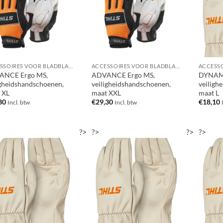
ACCESSOIRES VOOR BLADBLAZERS / BLADZUIGERS
ACCESSOIRES VOOR BLADBLAZERS / BLADZUIGERS
ANCE Ergo MS,
ADVANCE Ergo MS,
DYNAMI
igheidshandschoenen,
veiligheidshandschoenen,
veiligh
 XL
maat XXL
maat L
30
€
29,30
€
18,10
Incl. btw
Incl. btw
?>
?>
?>
?>