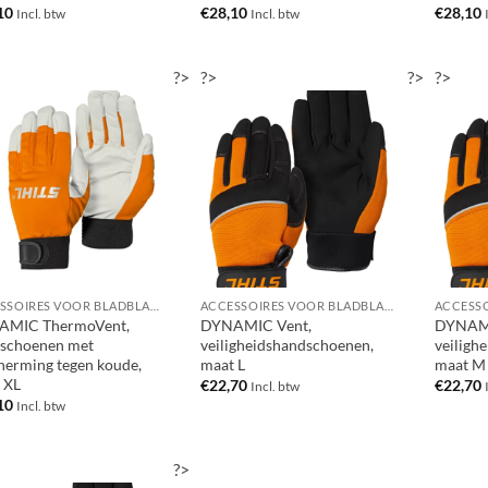
10
€
28,10
€
28,10
Incl. btw
Incl. btw
?>
?>
?>
?>
ACCESSOIRES VOOR BLADBLAZERS / BLADZUIGERS
ACCESSOIRES VOOR BLADBLAZERS / BLADZUIGERS
AMIC ThermoVent,
DYNAMIC Vent,
DYNAMI
schoenen met
veiligheidshandschoenen,
veiligh
herming tegen koude,
maat L
maat M
 XL
€
22,70
€
22,70
Incl. btw
10
Incl. btw
?>