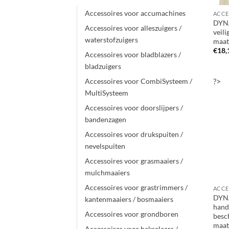
Accessoires voor accumachines
DYN
Accessoires voor alleszuigers /
veil
waterstofzuigers
maa
€
18,
Accessoires voor bladblazers /
bladzuigers
?>
Accessoires voor CombiSysteem /
MultiSysteem
Accessoires voor doorslijpers /
bandenzagen
Accessoires voor drukspuiten /
nevelspuiten
Accessoires voor grasmaaiers /
mulchmaaiers
Accessoires voor grastrimmers /
DYN
kantenmaaiers / bosmaaiers
hand
Accessoires voor grondboren
besc
maat
Accessoires voor hakselaars /