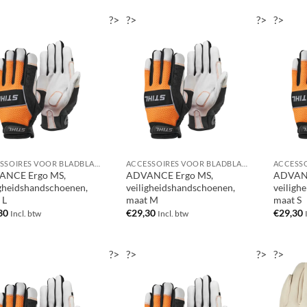
?>
?>
?>
?>
ACCESSOIRES VOOR BLADBLAZERS / BLADZUIGERS
ACCESSOIRES VOOR BLADBLAZERS / BLADZUIGERS
ANCE Ergo MS,
ADVANCE Ergo MS,
ADVANC
igheidshandschoenen,
veiligheidshandschoenen,
veiligh
 L
maat M
maat S
30
€
29,30
€
29,30
Incl. btw
Incl. btw
?>
?>
?>
?>