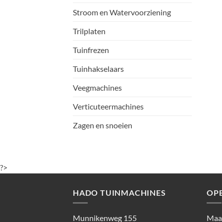
Stroom en Watervoorziening
Trilplaten
Tuinfrezen
Tuinhakselaars
Veegmachines
Verticuteermachines
Zagen en snoeien
?>
HADO TUINMACHINES
OP
Munnikenweg 155
Maan