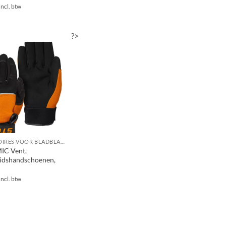
Incl. btw
?>
ACCESSOIRES VOOR BLADBLAZERS / BLADZUIGERS
C Vent,
eidshandschoenen,
Incl. btw