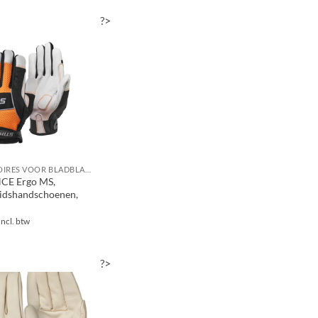
?>
ACCESSOIRES VOOR BLADBLAZERS / BLADZUIGERS
E Ergo MS,
eidshandschoenen,
Incl. btw
?>