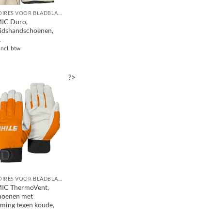
ACCESSOIRES VOOR BLADBLAZERS / BLADZUIGERS
C Duro,
eidshandschoenen,
L
Incl. btw
?>
ACCESSOIRES VOOR BLADBLAZERS / BLADZUIGERS
C ThermoVent,
hoenen met
ming tegen koude,