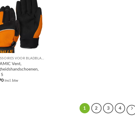
ACCESSOIRES VOOR BLADBLAZERS / BLADZUIGERS
AMIC Vent,
igheidshandschoenen,
 S
70
Incl. btw
1
2
3
4