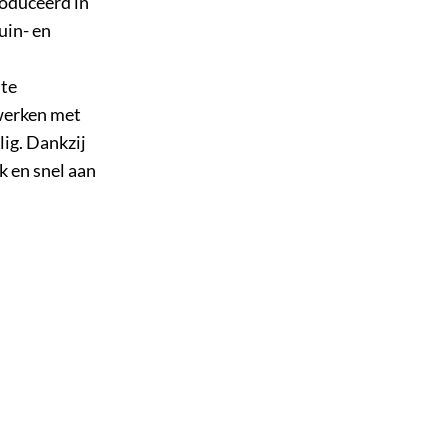
oduceerd in
uin- en
 te
werken met
ig. Dankzij
 en snel aan