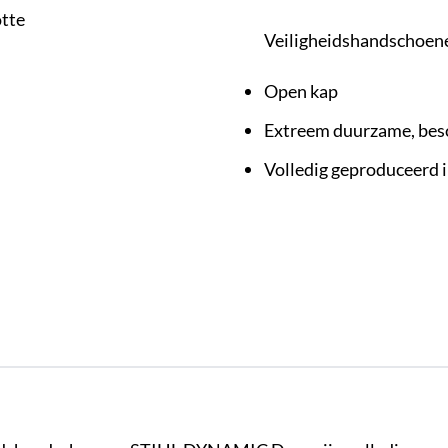
otte
Veiligheidshandschoe
Open kap
Extreem duurzame, be
Volledig geproduceerd i