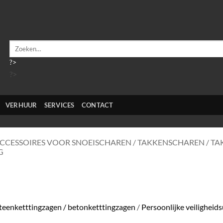
Zoeken
naar:
?>
?>
VERHUUR
SERVICES
CONTACT
CCESSOIRES VOOR SNOEISCHAREN / TAKKENSCHAREN / T
G
steenketttingzagen / betonketttingzagen
/
Persoonlijke veiligheids