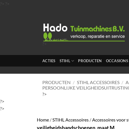
Ga
?>
?>
naar
inhoud
?>
?>
?>
ACTIES
STIHL
PRODUCTEN
OCCASIONS
?>
?>
PRODUCTEN
/
STIHL ACCESSOIRES
/
A
PERSOONLIJKE VEILIGHEIDSUITRUSTIN
?>
?>
?>
Home
/
STIHL Accessoires
/
Accessoires voor 
veiligheidshandschoenen, maat M