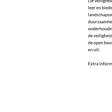
De veilighe
leer en bied
landschaps
duurzaamheid
onderhouden
de veilighe
de open boor
en uit.
Extra inform