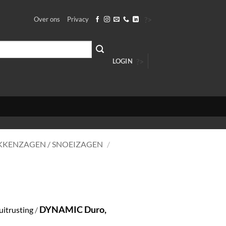
?>
Over ons
Privacy
?>
LOGIN
AKKENZAGEN / SNOEIZAGEN
/
DYNAMIC Duro,
uitrusting
/