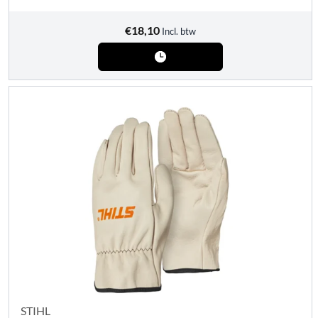
€
18,10
Incl. btw
STIHL