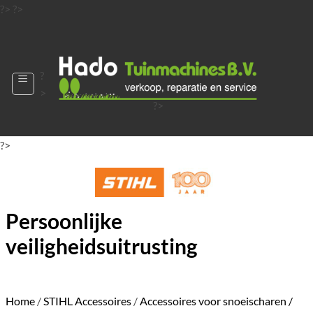
Ga
?>
?>
naar
?>
inhoud
?
>
?>
?>
?>
?>
?>
Persoonlijke
veiligheidsuitrusting
Home
/
STIHL Accessoires
/
Accessoires voor snoeischaren /