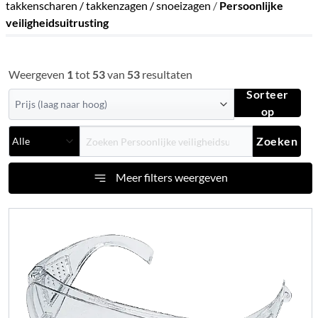
takkenscharen / takkenzagen / snoeizagen
/
Persoonlijke
veiligheidsuitrusting
Weergeven
1
tot
53
van
53
resultaten
Sorteer
op
Zoeken
Meer filters weergeven