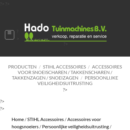
Ga
?>
?>
naar
?>
inhoud
?
>
?>
?>
?>
?>
PRODUCTEN
/
STIHL ACCESSOIRES
/
ACCESSOIRES
VOOR SNOEISCHAREN / TAKKENSCHAREN /
TAKKENZAGEN / SNOEIZAGEN
/
PERSOONLIJKE
VEILIGHEIDSUITRUSTING
?>
?>
?>
Home
/
STIHL Accessoires
/
Accessoires voor
hoogsnoeiers
/
Persoonlijke veiligheidsuitrusting
/