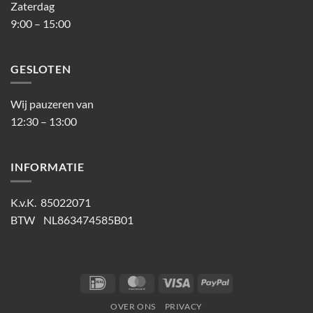
Zaterdag
9:00 – 15:00
GESLOTEN
Wij pauzeren van
12:30 – 13:00
INFORMATIE
K.v.K. 85022071
BTW NL863474585B01
IDeal
MasterCard
Visa
PayPal
OVER ONS
PRIVACY