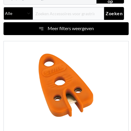
op
Zoeken
Meer filters weergeven