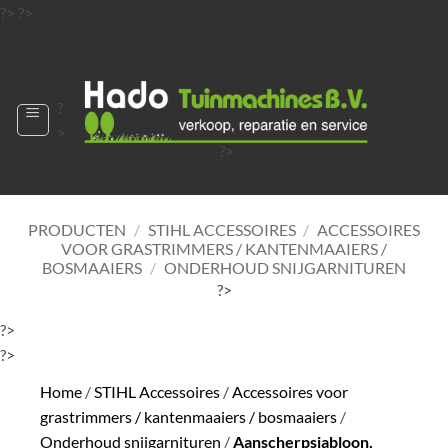
Ga
?>
?>
naar
?>
inhoud
?
>
?>
?>
?>
?>
PRODUCTEN
/
STIHL ACCESSOIRES
/
ACCESSOIRES
VOOR GRASTRIMMERS / KANTENMAAIERS /
BOSMAAIERS
/
ONDERHOUD SNIJGARNITUREN
?>
?>
?>
Home
/
STIHL Accessoires
/
Accessoires voor
grastrimmers / kantenmaaiers / bosmaaiers
/
Onderhoud snijgarnituren
/
Aanscherpsjabloon,