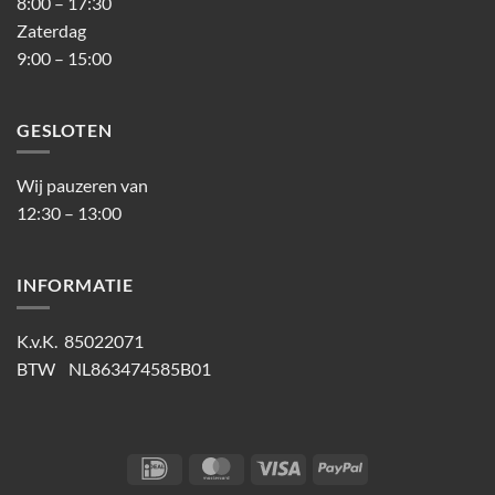
8:00 – 17:30
Zaterdag
9:00 – 15:00
GESLOTEN
Wij pauzeren van
12:30 – 13:00
INFORMATIE
K.v.K. 85022071
BTW NL863474585B01
IDeal
MasterCard
Visa
PayPal