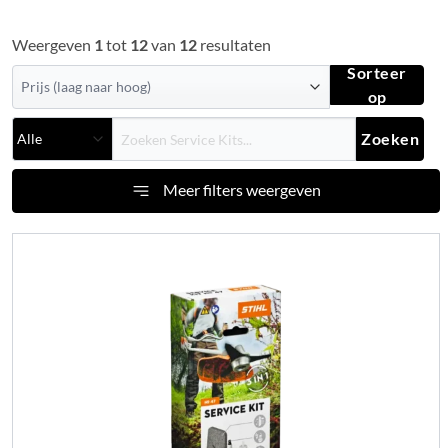
Weergeven
1
tot
12
van
12
resultaten
Sorteer
op
Zoeken
Meer filters weergeven