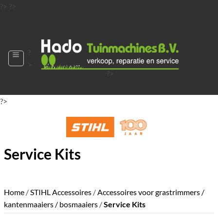
Ga
?>
?>
naar
?>
inhoud
?
>
?>
?>
?>
?>
?>
Service Kits
Home
/
STIHL Accessoires
/
Accessoires voor grastrimmers /
kantenmaaiers / bosmaaiers
/
Service Kits