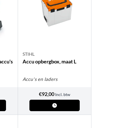
STIHL
accu's
Accu opbergbox, maat L
Accu's en laders
€
92,00
Incl. btw