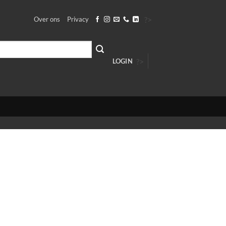
?>
Over ons
Privacy
?>
LOGIN