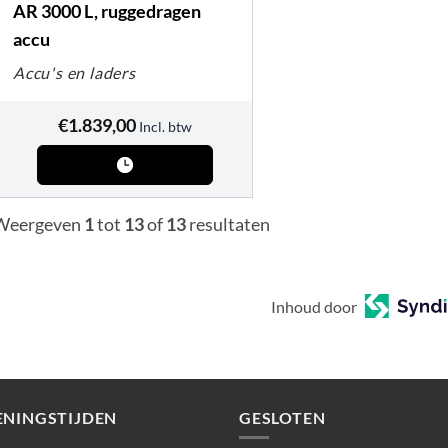
AR 3000 L, ruggedragen
accu
Accu's en laders
€
1.839,00
Incl. btw
Weergeven
1
tot
13
of
13
resultaten
Inhoud door
ENINGSTIJDEN
GESLOTEN