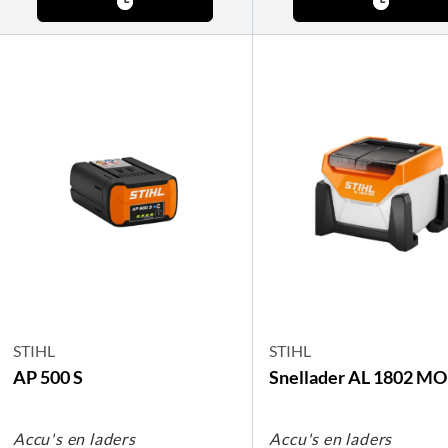
STIHL
STIHL
AP 500 S
Snellader AL 1802 MO
Accu's en laders
Accu's en laders