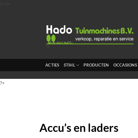
Ga
?>
?>
naar
inhoud
?>
?>
?>
ACTIES
STIHL
PRODUCTEN
OCCASIONS
?>
?>
?>
Accu’s en laders