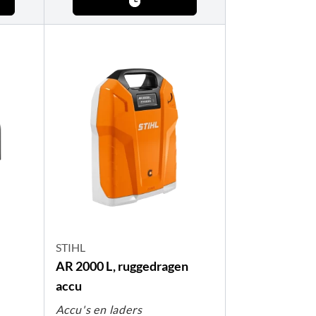
STIHL
AR 2000 L, ruggedragen
accu
Accu's en laders