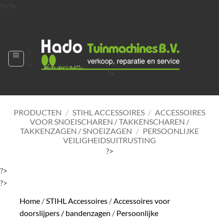
Ga
?>
?>
naar
?>
inhoud
?
>
?>
?>
?>
?>
PRODUCTEN
/
STIHL ACCESSOIRES
/
ACCESSOIRES
VOOR SNOEISCHAREN / TAKKENSCHAREN /
TAKKENZAGEN / SNOEIZAGEN
/
PERSOONLIJKE
VEILIGHEIDSUITRUSTING
?>
?>
?>
Home
/
STIHL Accessoires
/
Accessoires voor
doorslijpers / bandenzagen
/
Persoonlijke