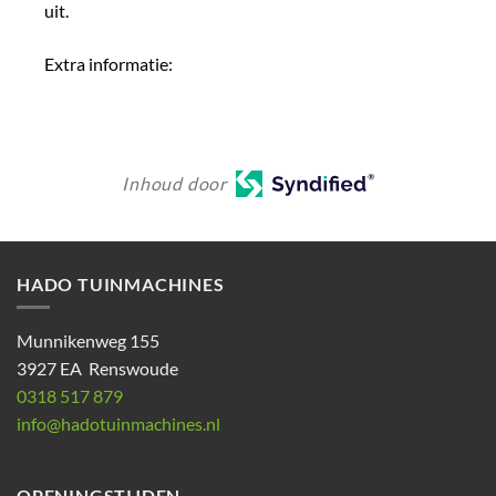
uit.
Extra informatie:
Inhoud door
HADO TUINMACHINES
Munnikenweg 155
3927 EA Renswoude
0318 517 879
info@hadotuinmachines.nl
OPENINGSTIJDEN