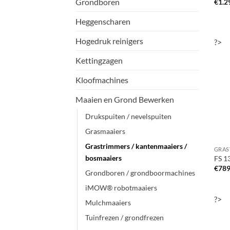
Grondboren
€
1.2
Heggenscharen
Hogedruk reinigers
?>
Kettingzagen
Kloofmachines
Maaien en Grond Bewerken
Drukspuiten / nevelspuiten
Grasmaaiers
Grastrimmers / kantenmaaiers /
bosmaaiers
FS 1
€
789
Grondboren / grondboormachines
iMOW® robotmaaiers
?>
Mulchmaaiers
Tuinfrezen / grondfrezen