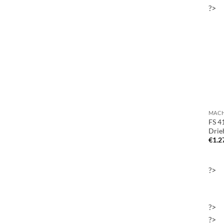
?>
FS 4
Drie
€
1.2
?>
?>
?>