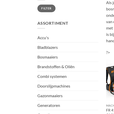
Als 
Min.
Max.
FILTER
bosm
prijs
prijs
onde
van 
ASSORTIMENT
met 
is b
Accu's
hand
Bladblazers
?>
Bosmaaiers
Brandstoffen & Oliën
Combi systemen
Doorslijpmachines
Gazonmaaiers
Generatoren
FR 4