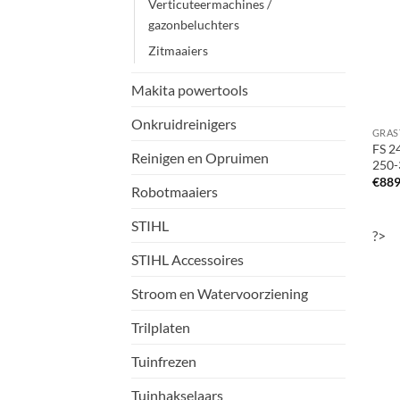
Verticuteermachines /
gazonbeluchters
Zitmaaiers
Makita powertools
Onkruidreinigers
FS 2
Reinigen en Opruimen
250-
€
889
Robotmaaiers
STIHL
?>
STIHL Accessoires
Stroom en Watervoorziening
Trilplaten
Tuinfrezen
Tuinhakselaars