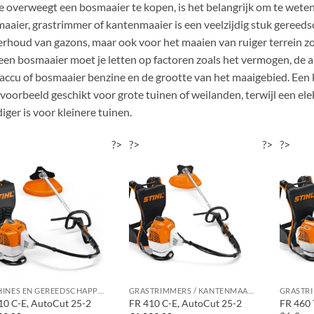
je overweegt een bosmaaier te kopen, is het belangrijk om te weten
aaier, grastrimmer of kantenmaaier is een veelzijdig stuk gereeds
rhoud van gazons, maar ook voor het maaien van ruiger terrein zoal
een bosmaaier moet je letten op factoren zoals het vermogen, de a
accu of bosmaaier benzine en de grootte van het maaigebied. Ee
ijvoorbeeld geschikt voor grote tuinen of weilanden, terwijl een el
iger is voor kleinere tuinen.
?>
?>
?>
?>
MACHINES EN GEREEDSCHAPPEN
GRASTRIMMERS / KANTENMAAIERS / BOSMAAIERS
10 C-E, AutoCut 25-2
FR 410 C-E, AutoCut 25-2
FR 460