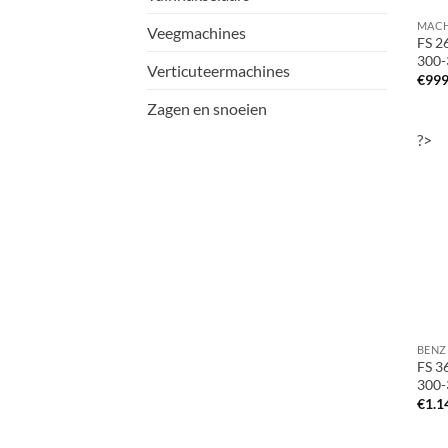
Veegmachines
FS 2
300-
Verticuteermachines
€
999
Zagen en snoeien
?>
BENZ
FS 3
300-
€
1.1