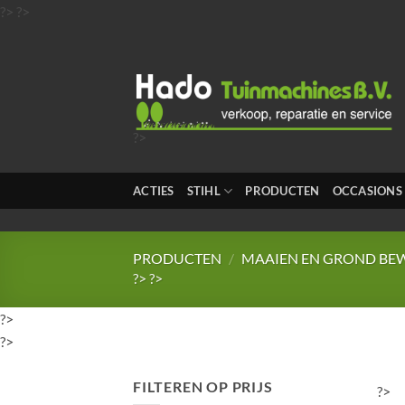
Ga
?>
?>
naar
inhoud
?>
?>
?>
ACTIES
STIHL
PRODUCTEN
OCCASIONS
?>
?>
PRODUCTEN
/
MAAIEN EN GROND BE
?>
?>
?>
?>
FILTEREN OP PRIJS
?>