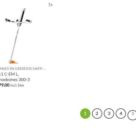
?>
MACHINES EN GEREEDSCHAPPEN
11 C-EM L,
hoeksmes 300-3
79,00
Incl. btw
1
2
3
4