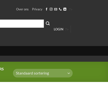
?>
Over ons
Privacy
?>
LOGIN
RS