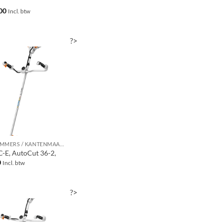
00
Incl. btw
?>
GRASTRIMMERS / KANTENMAAIERS / BOSMAAIERS
C-E, AutoCut 36-2,
0
Incl. btw
?>