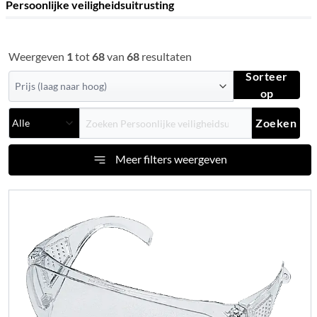
Persoonlijke veiligheidsuitrusting
Weergeven
1
tot
68
van
68
resultaten
Sorteer
op
Zoeken
Meer filters weergeven