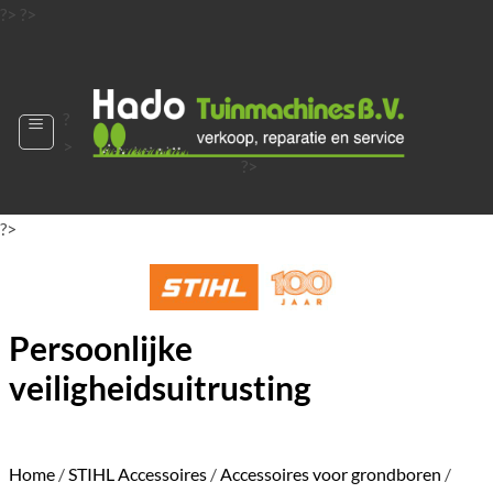
Ga
?>
?>
naar
?>
inhoud
?
>
?>
?>
?>
?>
?>
Persoonlijke
veiligheidsuitrusting
Home
/
STIHL Accessoires
/
Accessoires voor grondboren
/