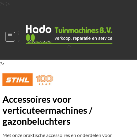
Ga
?>
?>
naar
?>
inhoud
?
>
?>
?>
?>
?>
?>
Accessoires voor
verticuteermachines /
gazonbeluchters
Met onze praktische accessoires en onderdelen voor