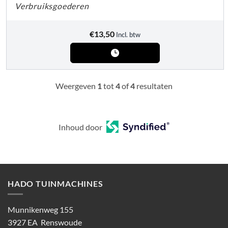
Verbruiksgoederen
€
13,50
Incl. btw
Weergeven
1
tot
4
of
4
resultaten
Inhoud door
HADO TUINMACHINES
Munnikenweg 155
3927 EA Renswoude