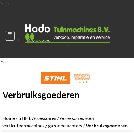
Ga
?>
?>
naar
?>
inhoud
?
>
?>
?>
?>
?>
?>
Verbruiksgoederen
Home
/
STIHL Accessoires
/
Accessoires voor
verticuteermachines / gazonbeluchters
/
Verbruiksgoederen