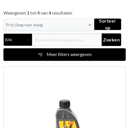
Weergeven
1
tot
4
van
4
resultaten
Sorteer
op
Zoeken
Meer filters weergeven