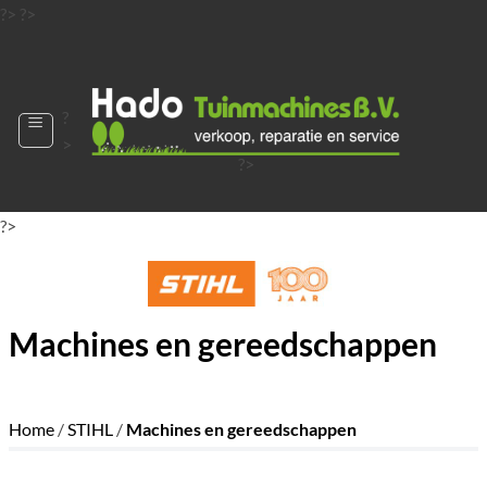
Ga
?>
?>
naar
?>
inhoud
?
>
?>
?>
?>
?>
?>
Machines en gereedschappen
Home
/
STIHL
/
Machines en gereedschappen