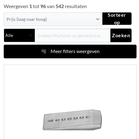
Weergeven
1
tot
96
van
542
resultaten
Sorteer
op
Zoeken
Meer filters weergeven