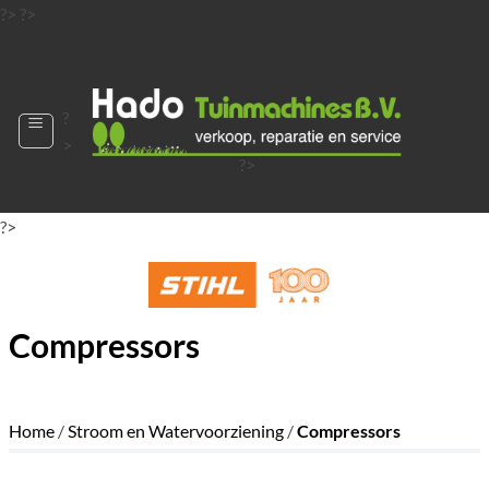
Ga
?>
?>
naar
?>
inhoud
?
>
?>
?>
?>
?>
?>
Compressors
Home
/
Stroom en Watervoorziening
/
Compressors