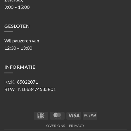
9:00 – 15:00
GESLOTEN
Wij pauzeren van
12:30 – 13:00
INFORMATIE
K.v.K. 85022071
BTW NL863474585B01
IDeal
MasterCard
Visa
PayPal
OVER ONS
PRIVACY