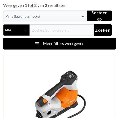
Weergeven
1
tot
2
van
2
resultaten
Sorteer
op
Zoeken
Meer filters weergeven