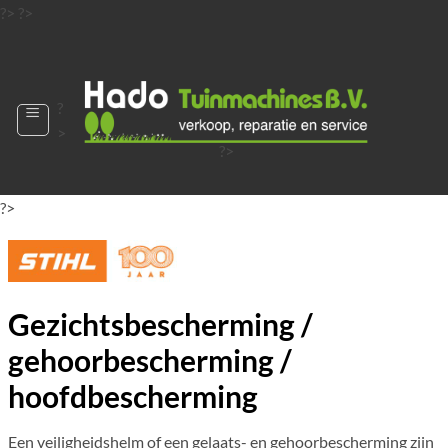
Ga
?>
?>
naar
?>
inhoud
?
>
?>
?>
?>
?>
?>
Gezichtsbescherming /
gehoorbescherming /
hoofdbescherming
Een veiligheidshelm of een gelaats- en gehoorbescherming zijn