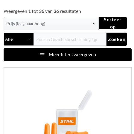
Weergeven
1
tot
36
van
36
resultaten
Sorteer
op
Zoeken
Meer filters weergeven