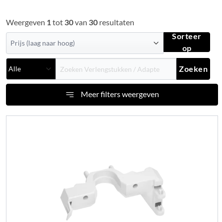
Weergeven
1
tot
30
van
30
resultaten
Sorteer
op
Zoeken
Meer filters weergeven