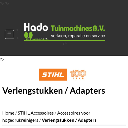
Ga
?>
?>
naar
?>
inhoud
?
>
?>
?>
?>
?>
?>
Verlengstukken / Adapters
Home
/
STIHL Accessoires
/
Accessoires voor
hogedrukreinigers
/
Verlengstukken / Adapters