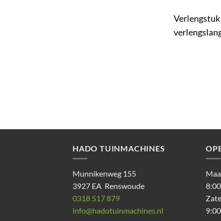
Verlengstuk 
verlengslang
HADO TUINMACHINES
OP
Munnikenweg 155
Maan
3927 EA Renswoude
8:00
0318 517 879
Zat
info@hadotuinmachines.nl
9:00