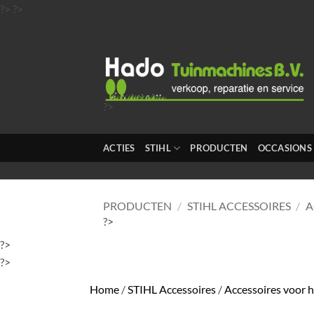
Ga
?>
?>
naar
inhoud
?>
?>
?>
ACTIES
STIHL
PRODUCTEN
OCCASIONS
?>
?>
PRODUCTEN
/
STIHL ACCESSOIRES
/
A
?>
?>
?>
Home
/
STIHL Accessoires
/
Accessoires voor 