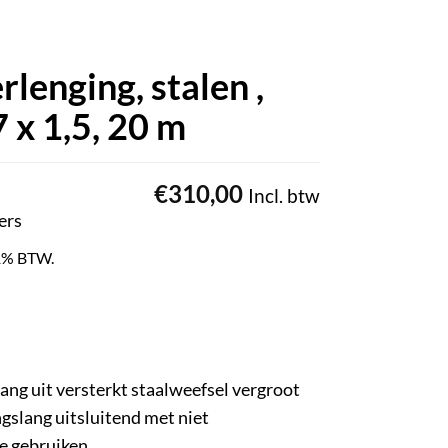
lenging, stalen ,
 x 1,5, 20 m
€
310,00
Incl. btw
ers
 21% BTW.
ng uit versterkt staalweefsel vergroot
ngslang uitsluitend met niet
e gebruiken.