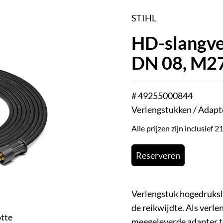
STIHL
HD-slangver
DN 08, M27
# 49255000844
Verlengstukken / Adapt
Alle prijzen zijn inclusief
Reserveren
Verlengstuk hogedruksla
de reikwijdte. Als verle
otte
meegeleverde adapter t