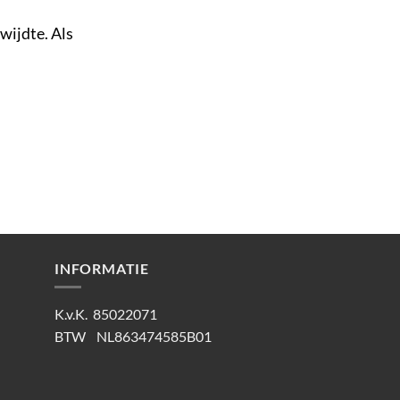
wijdte. Als
INFORMATIE
K.v.K. 85022071
BTW NL863474585B01