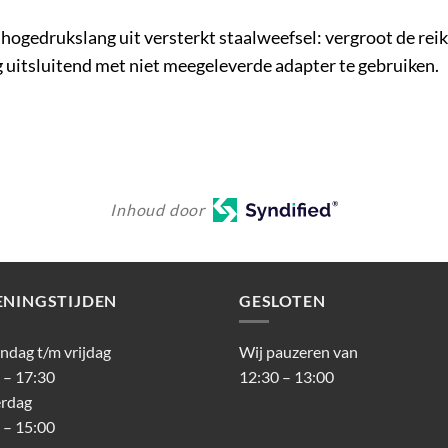
hogedrukslang uit versterkt staalweefsel: vergroot de reik
 uitsluitend met niet meegeleverde adapter te gebruiken.
Inhoud door
ENINGSTIJDEN
GESLOTEN
dag t/m vrijdag
Wij pauzeren van
 – 17:30
12:30 – 13:00
erdag
 – 15:00