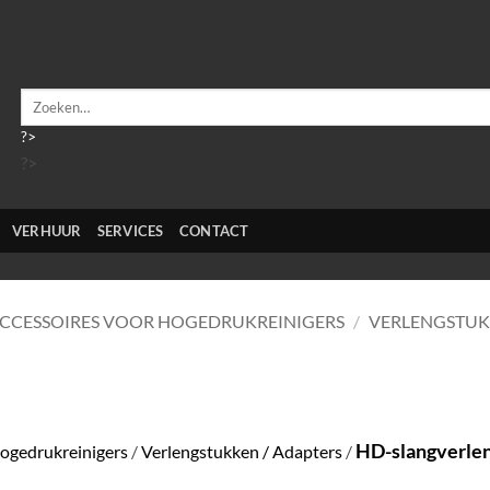
Zoeken
naar:
?>
?>
VERHUUR
SERVICES
CONTACT
CCESSOIRES VOOR HOGEDRUKREINIGERS
/
VERLENGSTUK
HD-slangverleng
hogedrukreinigers
/
Verlengstukken / Adapters
/