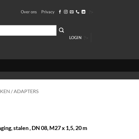
?>
Over ons
Privacy
?>
LOGIN
KEN / ADAPTERS
ing, stalen , DN 08, M27 x 1,5, 20 m