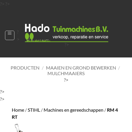
Ga
?>
?>
naar
?>
inhoud
?
>
?>
?>
?>
?>
PRODUCTEN
/
MAAIEN EN GROND BEWERKEN
/
MULCHMAAIERS
?>
?>
?>
Home
/
STIHL
/
Machines en gereedschappen
/
RM 4
RT