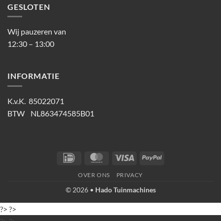
GESLOTEN
Wij pauzeren van
12:30 – 13:00
INFORMATIE
K.v.K. 85022071
BTW NL863474585B01
IDeal
MasterCard
Visa
PayPal
OVER ONS
PRIVACY
© 2026 •
Hado Tuinmachines
?>
?>