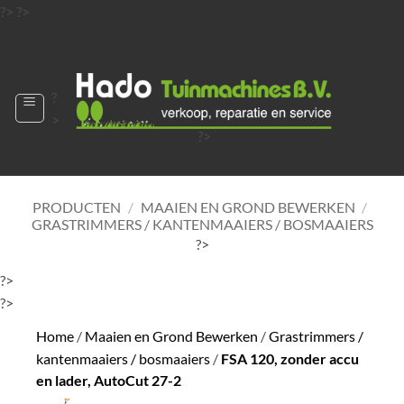
Ga
?>
?>
naar
?>
inhoud
?
>
?>
?>
?>
?>
PRODUCTEN
/
MAAIEN EN GROND BEWERKEN
/
GRASTRIMMERS / KANTENMAAIERS / BOSMAAIERS
?>
?>
?>
Home
/
Maaien en Grond Bewerken
/
Grastrimmers /
kantenmaaiers / bosmaaiers
/
FSA 120, zonder accu
en lader, AutoCut 27-2