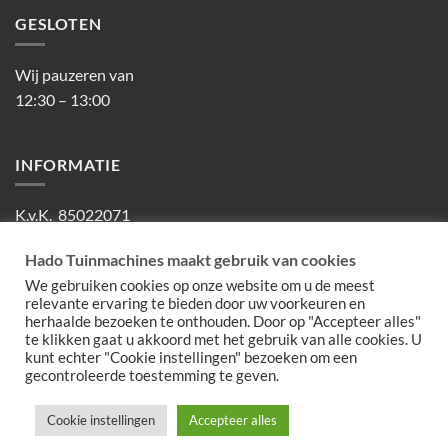
GESLOTEN
Wij pauzeren van
12:30 – 13:00
INFORMATIE
K.v.K. 85022071
BTW NL863474585B01
Hado Tuinmachines maakt gebruik van cookies
We gebruiken cookies op onze website om u de meest
relevante ervaring te bieden door uw voorkeuren en
herhaalde bezoeken te onthouden. Door op "Accepteer alles"
IDeal
MasterCard
Visa
PayPal
te klikken gaat u akkoord met het gebruik van alle cookies. U
kunt echter "Cookie instellingen" bezoeken om een
OVER ONS
PRIVACY
gecontroleerde toestemming te geven.
© 2026 •
Hado Tuinmachines
Cookie instellingen
Accepteer alles
?>
?>