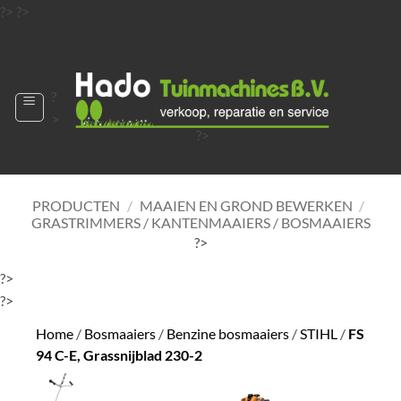
Ga
?>
?>
naar
?>
inhoud
?
>
?>
?>
?>
?>
PRODUCTEN
/
MAAIEN EN GROND BEWERKEN
/
GRASTRIMMERS / KANTENMAAIERS / BOSMAAIERS
?>
?>
?>
Home
/
Bosmaaiers
/
Benzine bosmaaiers
/
STIHL
/
FS
94 C-E, Grassnijblad 230-2