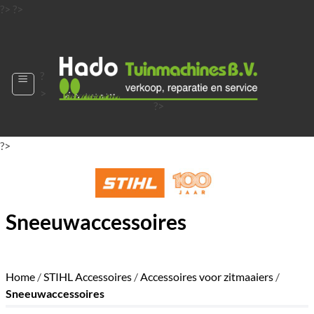
Ga
?>
?>
naar
?>
inhoud
?
>
?>
?>
?>
?>
?>
Sneeuwaccessoires
Home
/
STIHL Accessoires
/
Accessoires voor zitmaaiers
/
Sneeuwaccessoires