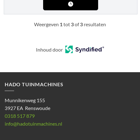
Weergeven
1
tot
3
of
3
resultaten
Inhoud door
HADO TUINMACHINES
Munnikenweg 155
3927 EA Renswoude
0318 517 879
info@hadotuinmachines.nl