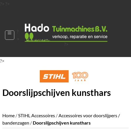
Ga
?>
?>
naar
?>
inhoud
?
>
?>
?>
?>
?>
?>
Doorslijpschijven kunsthars
Home
/
STIHL Accessoires
/
Accessoires voor doorslijpers /
bandenzagen
/
Doorslijpschijven kunsthars