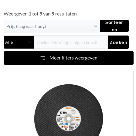
Weergeven
1
tot
9
van
9
resultaten
Sorteer
op
Zoeken
Meer filters weergeven