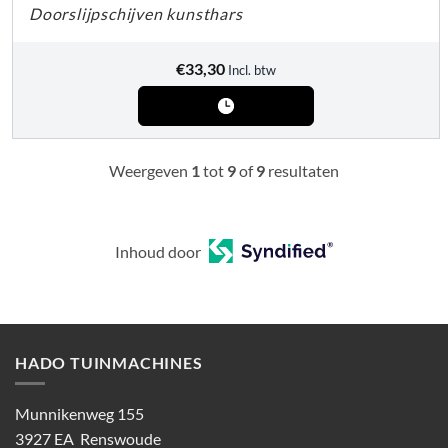
Doorslijpschijven kunsthars
€
33,30
Incl. btw
Weergeven
1
tot
9
of
9
resultaten
Inhoud door
HADO TUINMACHINES
Munnikenweg 155
3927 EA Renswoude