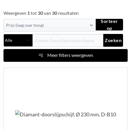
Weergeven
1
tot
30
van
30
resultaten
Sorteer
op
Zoeken
Meer filters weergeven