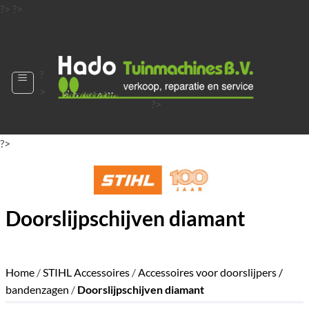
Ga
?>
?>
naar
?>
inhoud
?
>
?>
?>
?>
?>
?>
Doorslijpschijven diamant
Home
/
STIHL Accessoires
/
Accessoires voor doorslijpers /
bandenzagen
/
Doorslijpschijven diamant